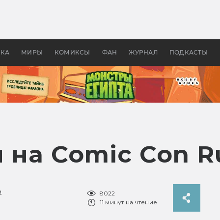
оздавались «Страшилы»:
«Одиссея» Нолана: что эт
, без которого не было
фильм сделал с Гомером и
ластелина колец»
Древней Грецией
УКА
МИРЫ
КОМИКСЫ
ФАН
ЖУРНАЛ
ПОДКАСТЫ
 на Comic Con Ru
а
8022
11 минут на чтение