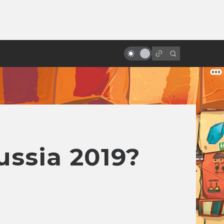
от
За что мы любим Роберта Дауни-
младшего
ssia 2019?