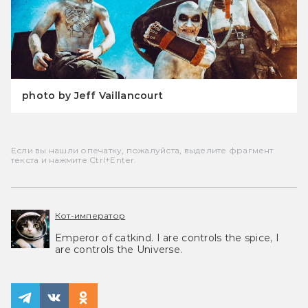
photo by Jeff Vaillancourt
Если вы нашли опечатку, пожалуйста, выделите фрагмент
текста и нажмите Ctrl+Enter.
Кот-император
Emperor of catkind. I are controls the spice, I
are controls the Universe.