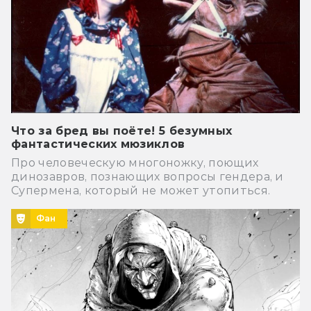
Что за бред вы поёте! 5 безумных
фантастических мюзиклов
Про человеческую многоножку, поющих
динозавров, познающих вопросы гендера, и
Супермена, который не может утопиться.
Фан