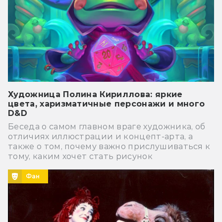
Художница Полина Кириллова: яркие
цвета, харизматичные персонажи и много
D&D
Беседа о самом главном враге художника, об
отличиях иллюстрации и концепт-арта, а
также о том, почему важно прислушиваться к
тому, каким хочет стать рисунок
Фан