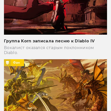
Группа Korn записала песню к Diablo IV
Вокалист оказался старым поклонником
Diablo.
Фан