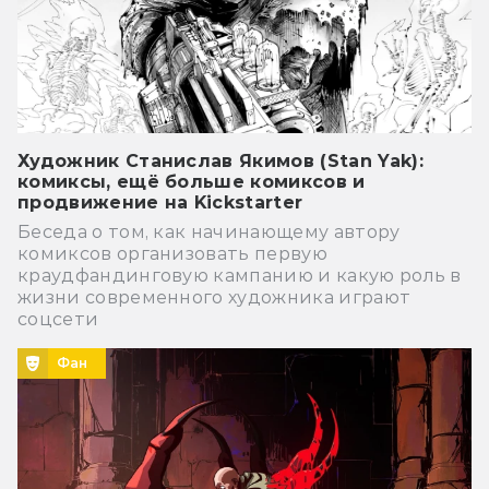
Художник Станислав Якимов (Stan Yak):
комиксы, ещё больше комиксов и
продвижение на Kickstarter
Беседа о том, как начинающему автору
комиксов организовать первую
краудфандинговую кампанию и какую роль в
жизни современного художника играют
соцсети
Фан