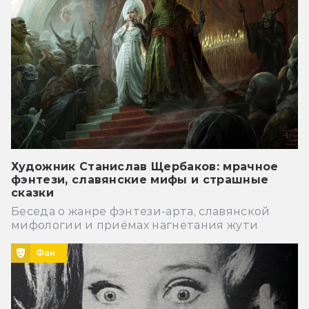
Художник Станислав Щербаков: мрачное
фэнтези, славянские мифы и страшные
сказки
Беседа о жанре фэнтези-арта, славянской
мифологии и приёмах нагнетания жути
Фан