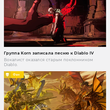
Группа Korn записала песню к Diablo IV
Вокалист оказался старым поклонником
Diablo.
Фан