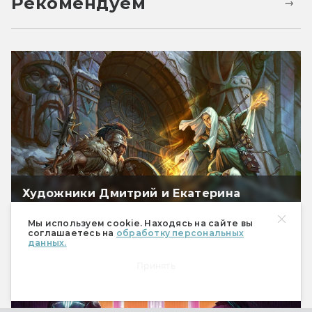
Рекомендуем
Художники Дмитрий и Екатерина
Бурмак: «Берсерк», Magic: The Gathering,
и ещё немного ККИ
Мы используем cookie. Находясь на сайте вы
соглашаетесь на
обработку персональных
данных.
Принять