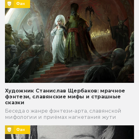
Фан
Художник Станислав Щербаков: мрачное
фэнтези, славянские мифы и страшные
сказки
Беседа о жанре фэнтези-арта, славянской
мифологии и приёмах нагнетания жути
Фан