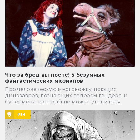
Что за бред вы поёте! 5 безумных
фантастических мюзиклов
Про человеческую многоножку, поющих
динозавров, познающих вопросы гендера, и
Супермена, который не может утопиться.
Фан