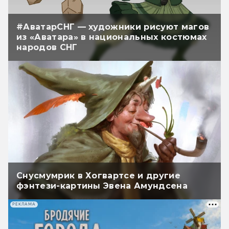
#АватарСНГ — художники рисуют магов
из «Аватара» в национальных костюмах
народов СНГ
Снусмумрик в Хогвартсе и другие
фэнтези-картины Эвена Амундсена
РЕКЛАМА