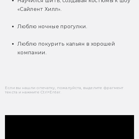
Научился шить, создавая костюмы к шоу 
«Сайлент Хилл».
Люблю ночные прогулки.
Люблю покурить кальян в хорошей 
компании.
Если вы нашли опечатку, пожалуйста, выделите фрагмент
текста и нажмите Ctrl+Enter.