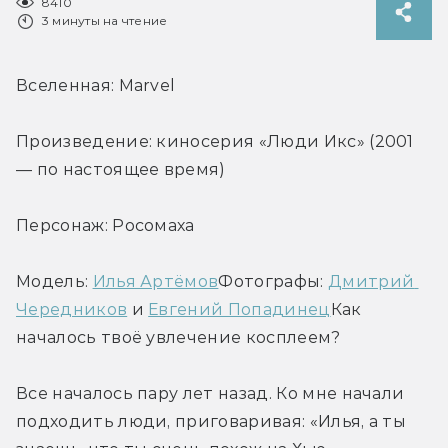
8410
3 минуты на чтение
Вселенная: Marvel
Произведение: киносерия «Люди Икс» (2001 
— по настоящее время)
Персонаж: Росомаха
Модель: 
Илья Артёмов
Фотографы: 
Дмитрий 
Чередников
 и 
Евгений Попадинец
Как 
началось твоё увлечение косплеем?
Все началось пару лет назад. Ко мне начали 
подходить люди, приговаривая: «Илья, а ты 