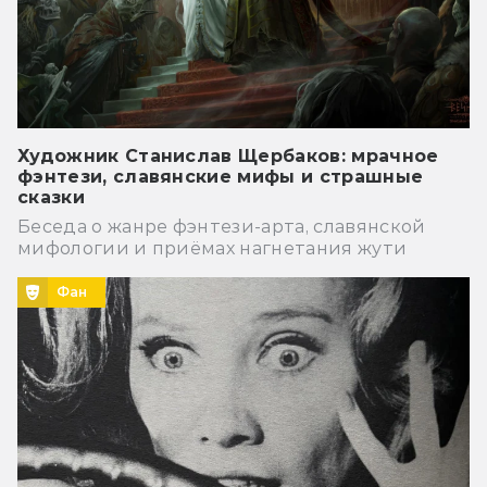
Художник Станислав Щербаков: мрачное
фэнтези, славянские мифы и страшные
сказки
Беседа о жанре фэнтези-арта, славянской
мифологии и приёмах нагнетания жути
Фан