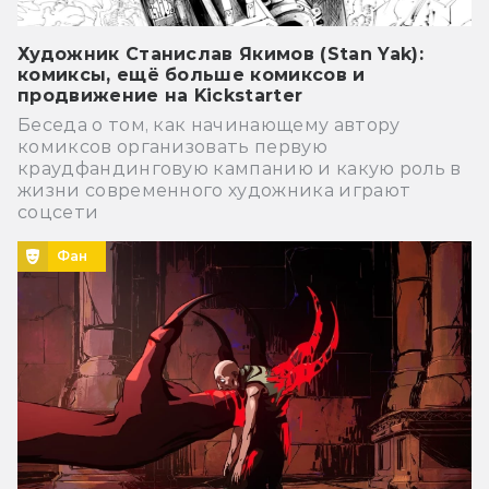
Художник Станислав Якимов (Stan Yak):
комиксы, ещё больше комиксов и
продвижение на Kickstarter
Беседа о том, как начинающему автору
комиксов организовать первую
краудфандинговую кампанию и какую роль в
жизни современного художника играют
соцсети
Фан