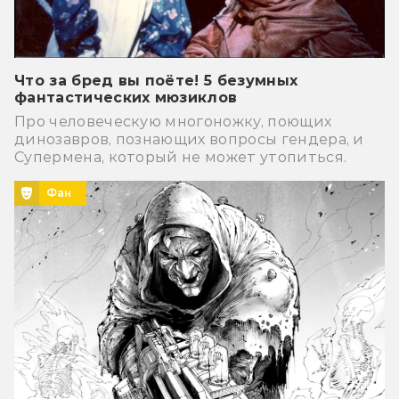
Что за бред вы поёте! 5 безумных
фантастических мюзиклов
Про человеческую многоножку, поющих
динозавров, познающих вопросы гендера, и
Супермена, который не может утопиться.
Фан