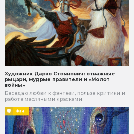
Художник Дарко Стоянович: отважные
рыцари, мудрые правители и «Молот
войны»
Беседа о любви к фэнтези, пользе критики и
работе масляными красками
Фан