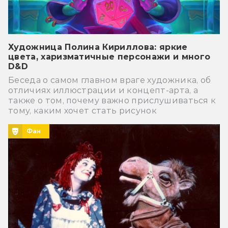
Художница Полина Кириллова: яркие
цвета, харизматичные персонажи и много
D&D
Беседа о самом главном враге художника, об
отличиях иллюстрации и концепт-арта, а
также о том, почему важно прислушиваться к
тому, каким хочет стать рисунок
Фан