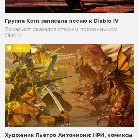
Группа Korn записала песню к Diablo IV
Вокалист оказался старым поклонником
Diablo.
Фан
Художник Пьетро Антониони: НРИ, комиксы