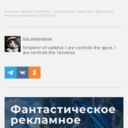
Если вы нашли опечатку, пожалуйста, выделите фрагмент
текста и нажмите Ctrl+Enter.
Кот-император
Emperor of catkind. I are controls the spice, I
are controls the Universe.