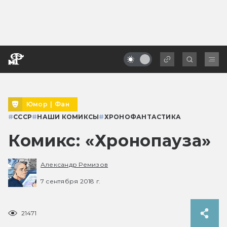
Юмор
|
Фан
#
СССР
#
НАШИ КОМИКСЫ
#
ХРОНОФАНТАСТИКА
Комикс: «Хронопауза»
Александр Ремизов
7 сентября 2018 г.
21471