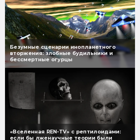
Безумные сценарии инопланетного
вторжения: злобные будильники и
бессмертные огурцы
«Вселенная REN-TV» с рептилоидами:
если бы лженаучные теории были