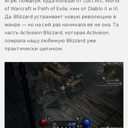
игре, пожалуй, куда больше от Lost Arc, World 
of Warcraft и Path of Exile, чем от Diablo II и III. 
Да, Blizzard устраивает новую революцию в 
жанре — но на сей раз начинала её не она. Та 
часть Activision Blizzard, которая Activision, 
сожрала нашу любимую Blizzard уже 
практически целиком.