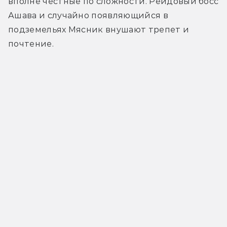
вполне честные по сложности. Рейдовый босс 
Ашава и случайно появляющийся в 
подземельях Мясник внушают трепет и 
почтение.