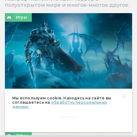
полуоткрытом мире и многое-многое другое.
Игры
Мы используем cookie. Находясь на сайте вы
соглашаетесь на
обработку персональных
Что ждёт Dungeons & Dragons: кроссоверы
данных.
с World of Warcraft и Star Wars,
возвращение Dark Sun и не только
Принять
Всё, что рассказали на Gen Con.
Игры