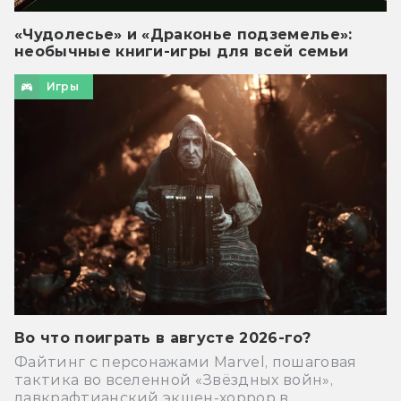
«Чудолесье» и «Драконье подземелье»:
необычные книги-игры для всей семьи
Игры
Во что поиграть в августе 2026-го?
Файтинг с персонажами Marvel, пошаговая
тактика во вселенной «Звёздных войн»,
лавкрафтианский экшен-хоррор в