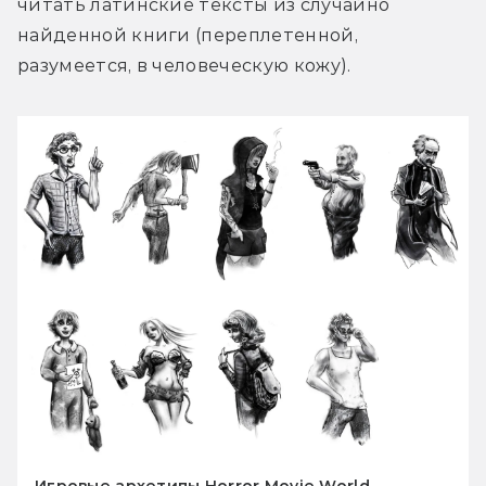
читать латинские тексты из случайно 
найденной книги (переплетенной, 
разумеется, в человеческую кожу).
Игровые архетипы Horror Movie World.