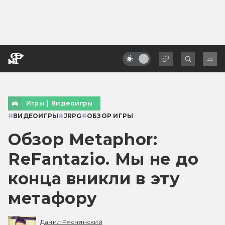
Игры
|
Видеоигры
#
ВИДЕОИГРЫ
#
JRPG
#
ОБЗОР ИГРЫ
Обзор Metaphor:
ReFantazio. Мы не до
конца вникли в эту
метафору
Данил Ряснянский