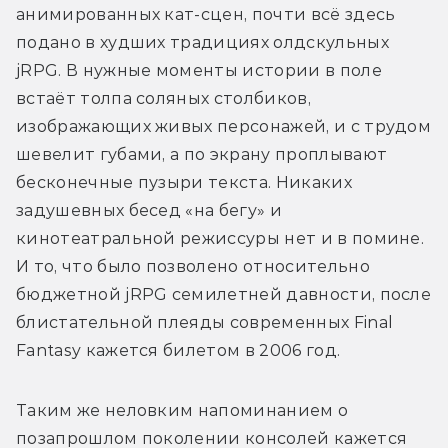
анимированных кат-сцен, почти всё здесь 
подано в худших традициях олдскульных 
jRPG. В нужные моменты истории в поле 
встаёт толпа соляных столбиков, 
изображающих живых персонажей, и с трудом 
шевелит губами, а по экрану проплывают 
бесконечные пузыри текста. Никаких 
задушевных бесед «на бегу» и 
кинотеатральной режиссуры нет и в помине. 
И то, что было позволено относительно 
бюджетной jRPG семилетней давности, после 
блистательной плеяды современных Final 
Fantasy кажется билетом в 2006 год. 
Таким же неловким напоминанием о 
позапрошлом поколении консолей кажется 