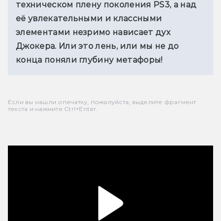
техническом плену поколения PS3, а над 
её увлекательными и классными 
элементами незримо нависает дух 
Джокера. Или это лень, или мы не до 
конца поняли глубину метафоры!
Если вы нашли опечатку, пожалуйста, выделите фрагмент
текста и нажмите Ctrl+Enter.