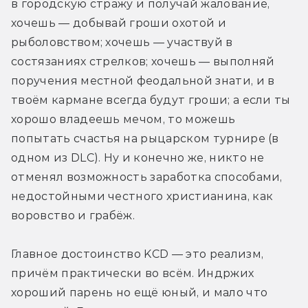
в городскую стражу и получай жалование, 
хочешь — добывай гроши охотой и 
рыболовством; хочешь — участвуй в 
состязаниях стрелков; хочешь — выполняй 
поручения местной феодальной знати, и в 
твоём кармане всегда будут гроши; а если ты 
хорошо владеешь мечом, то можешь 
попытать счастья на рыцарском турнире (в 
одном из DLC). Ну и конечно же, никто не 
отменял возможность заработка способами, 
недостойными честного христианина, как 
воровство и грабёж.
Главное достоинство KCD — это реализм, 
причём практически во всём. Индржих 
хороший парень но ещё юный, и мало что 