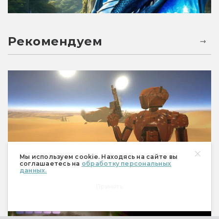
Рекомендуем
Мы используем cookie. Находясь на сайте вы
соглашаетесь на
обработку персональных
данных.
Knights of the Old Republic: за что их
Принять
полюбили и будет ли продолжение