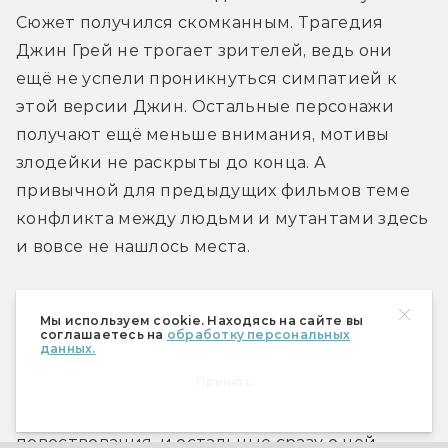
Сюжет получился скомканным. Трагедия 
Джин Грей не трогает зрителей, ведь они 
ещё не успели проникнуться симпатией к 
этой версии Джин. Остальные персонажи 
получают ещё меньше внимания, мотивы 
злодейки не раскрыты до конца. А 
привычной для предыдущих фильмов теме 
конфликта между людьми и мутантами здесь 
и вовсе не нашлось места.
Больше всего разочаровывает, как обошлись с 
Мы используем cookie. Находясь на сайте вы
Мистик, которая оставалась со зрителем со 
соглашаетесь на
обработку персональных
данных.
времён «Первого класса» и в этом варианте 
Принять
хронологии сделала для мутантов гораздо 
больше Джин. Её мимоходом вычеркнули из 
повествования, и остальные сразу о ней 