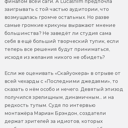
финалом всей саги. А Lucasfilm предпочла 
заигрывать с той частью аудитории, что 
возмущалась громче остальных. Но разве 
самые громкие крикуны выражают мнение 
большинства? Не заведёт ли студия сама 
себя в ещё больший творческий тупик, если 
теперь все решения будут приниматься, 
исходя из желания никого не обидеть?
Если же оценивать «Скайуокера» в отрыве от 
всей чехарды с «Последними джедаями», то 
сказать о нём особо и нечего. Девятый эпизод 
получился зрелищным, динамичным... и на 
редкость тупым. Судя по интервью 
монтажёра Мариан Брэндон, создатели 
держат зрителей за идиотов, которых 