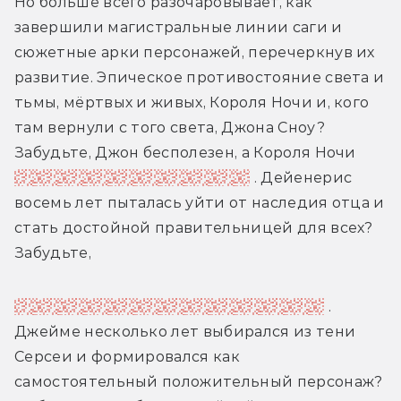
Но больше всего разочаровывает, как 
завершили магистральные линии саги и 
сюжетные арки персонажей, перечеркнув их 
развитие. Эпическое противостояние света и 
тьмы, мёртвых и живых, Короля Ночи и, кого 
там вернули с того света, Джона Сноу? 
Забудьте, Джон бесполезен, а Короля Ночи 
завалит случайный персонаж
 . Дейенерис 
восемь лет пыталась уйти от наследия отца и 
стать достойной правительницей для всех? 
Забудьте,
она превратится в Безумную королеву
 . 
Джейме несколько лет выбирался из тени 
Серсеи и формировался как 
самостоятельный положительный персонаж? 