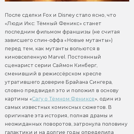
После сделки Fox и Disney стало ясно, что 
«Люди Икс: Тёмный Феникс» станет 
последним фильмом франшизы (не считая 
зависшего спин-оффа «Новые мутанты») 
перед тем, как мутанты вольются в 
киновселенную Marvel. Постоянный 
сценарист серии Саймон Кинберг, 
сменивший в режиссёрском кресле 
утратившего доверие Брайана Сингера, 
словно предвидел это и положил в основу 
картины «
Сагу о Тёмном Фениксе
», один из 
самых известных комиксных сюжетов. В 
оригинале эта история, полная драмы и 
неожиданных поворотов, затронула половину 
галактики и на долгие годы определила 