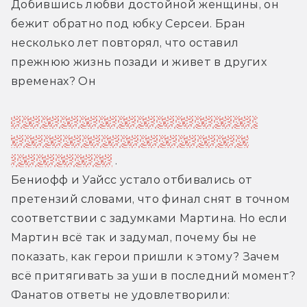
Добившись любви достойной женщины, он 
бежит обратно под юбку Серсеи. Бран 
несколько лет повторял, что оставил 
прежнюю жизнь позади и живет в других 
временах? Он
нахлобучивает корону и продолжает не 
интересоваться происходящим, грозя 
погубить страну
 .
Бениофф и Уайсс устало отбивались от 
претензий словами, что финал снят в точном 
соответствии с задумками Мартина. Но если 
Мартин всё так и задумал, почему бы не 
показать, как герои пришли к этому? Зачем 
всё притягивать за уши в последний момент? 
Фанатов ответы не удовлетворили: 