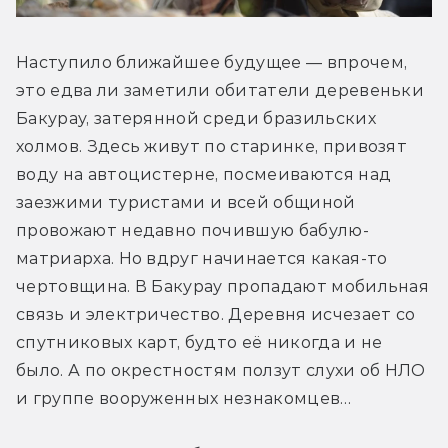
Наступило ближайшее будущее — впрочем, 
это едва ли заметили обитатели деревеньки 
Бакурау, затерянной среди бразильских 
холмов. Здесь живут по старинке, привозят 
воду на автоцистерне, посмеиваются над 
заезжими туристами и всей общиной 
провожают недавно почившую бабулю-
матриарха. Но вдруг начинается какая-то 
чертовщина. В Бакурау пропадают мобильная 
связь и электричество. Деревня исчезает со 
спутниковых карт, будто её никогда и не 
было. А по окрестностям ползут слухи об НЛО 
и группе вооруженных незнакомцев…