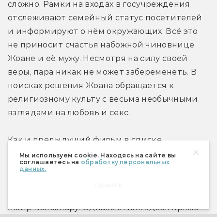
сложно. Рамки на входах в госучреждения 
отслеживают семейный статус посетителей 
и информируют о нём окружающих. Всё это 
не приносит счастья набожной чиновнице 
Жоане и её мужу. Несмотря на силу своей 
веры, пара никак не может забеременеть. В 
поисках решения Жоана обращается к 
религиозному культу с весьма необычными 
взглядами на любовь и секс…
Как и предыдущий фильм в списке, 
«Божественная любовь» — отповедь 
Мы используем cookie. Находясь на сайте вы
соглашаетесь на
обработку персональных
диктатуре; не случайно выход картины 
данных.
совпал с президентскими выборами в 
Принять
Бразилии, где победил ультраконсерватор 
Жаир Болсонару. Однако стиль здесь прямо 