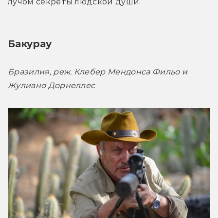
лучом секреты людской души.
Бакурау
Бразилия, реж. Клебер Мендонса Фильо и 
Жулиано Дорнеллес