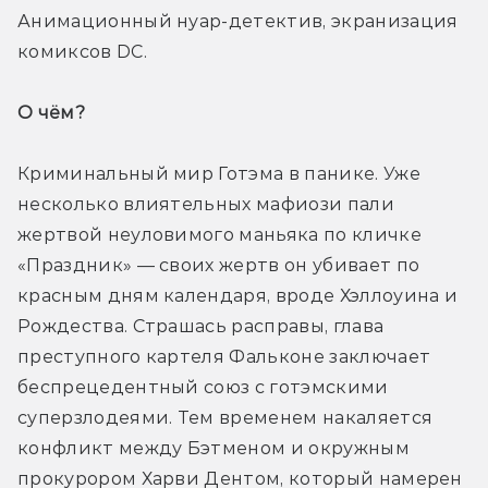
Анимационный нуар-детектив, экранизация 
комиксов DC.
О чём? 
Криминальный мир Готэма в панике. Уже 
несколько влиятельных мафиози пали 
жертвой неуловимого маньяка по кличке 
«Праздник» — своих жертв он убивает по 
красным дням календаря, вроде Хэллоуина и 
Рождества. Страшась расправы, глава 
преступного картеля Фальконе заключает 
беспрецедентный союз с готэмскими 
суперзлодеями. Тем временем накаляется 
конфликт между Бэтменом и окружным 
прокурором Харви Дентом, который намерен 