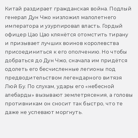
Китай раздирает гражданская война. Подлый 
генерал Дун Чжо низложил малолетнего 
императора и узурпировал власть. Гордый 
офицер Цао Цао клянётся отомстить тирану 
и призывает лучших воинов королевства 
присоединиться к его ополчению. Но чтобы 
добраться до Дун Чжо, сначала им придётся 
одолеть его бесчисленные легионы под 
предводительством легендарного витязя 
Люй Бу. По слухам, удары его «небесной 
алебарды» вызывают землетрясения, а головы 
противникам он сносит так быстро, что те 
даже не успевают моргнуть.