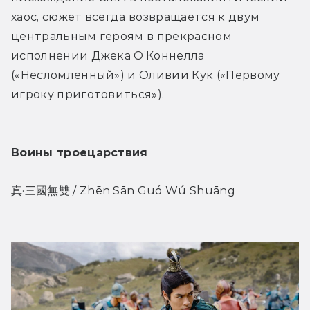
хаос, сюжет всегда возвращается к двум 
центральным героям в прекрасном 
исполнении Джека О’Коннелла 
(«Несломленный») и Оливии Кук («Первому 
игроку приготовиться»).
Воины троецарствия
真·三國無雙 / Zhēn Sān Guó Wú Shuāng