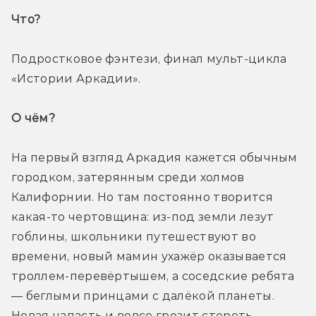
Что? 
Подростковое фэнтези, финал мульт-цикла 
«Истории Аркадии».
О чём? 
На первый взгляд Аркадия кажется обычным 
городком, затерянным среди холмов 
Калифорнии. Но там постоянно творится 
какая-то чертовщина: из-под земли лезут 
гоблины, школьники путешествуют во 
времени, новый мамин ухажёр оказывается 
троллем-перевёртышем, а соседские ребята 
— беглыми принцами с далёкой планеты. 
Новая напасть и вовсе грозит стереть 