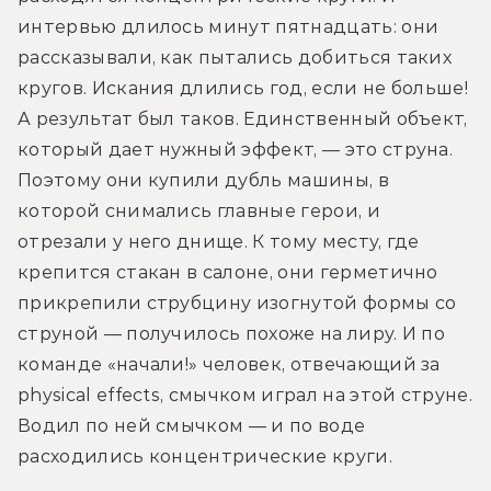
интервью длилось минут пятнадцать: они 
рассказывали, как пытались добиться таких 
кругов. Искания длились год, если не больше! 
А результат был таков. Единственный объект, 
который дает нужный эффект, — это струна. 
Поэтому они купили дубль машины, в 
которой снимались главные герои, и 
отрезали у него днище. К тому месту, где 
крепится стакан в салоне, они герметично 
прикрепили струбцину изогнутой формы со 
струной — получилось похоже на лиру. И по 
команде «начали!» человек, отвечающий за 
physical effects, смычком играл на этой струне. 
Водил по ней смычком — и по воде 
расходились концентрические круги.