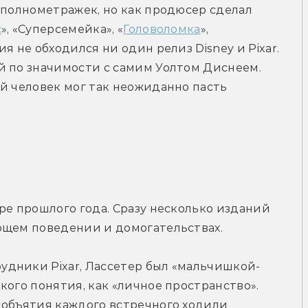
 полнометражек, но как продюсер сделал 
с
», «Суперсемейка», «
Головоломка
», 
я не обходился ни один релиз Disney и Pixar. 
й по значимости с самим Уолтом Диснеем. 
й человек мог так неожиданно пасть 
ре прошлого года. Сразу несколько изданий 
ющем поведении и домогательствах.
дники Pixar, Лассетер был «мальчишкой-
ого понятия, как «личное пространство». 
 объятия каждого встречного ходили 