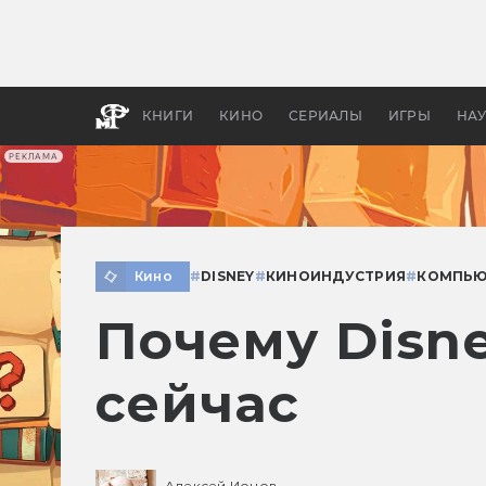
Как с
фильм
бы «В
КНИГИ
КИНО
СЕРИАЛЫ
ИГРЫ
НА
РЕКЛАМА
Кино
#
DISNEY
#
КИНОИНДУСТРИЯ
#
КОМПЬЮ
Почему Disn
сейчас
Алексей Ионов