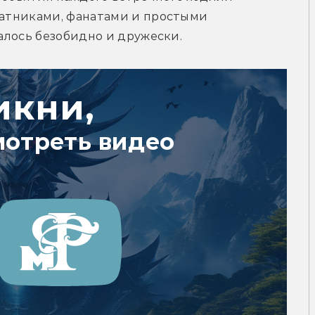
ратниками, фанатами и простыми 
чалось безобидно и дружески.
икни,
мотреть видео