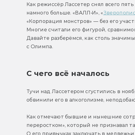
Как режиссёр Лассетер снял всего пять
намного больше. «ВАЛЛ•И», «
Зверополи
«Корпорация монстров» — без его участи
Многие считали его фигурой, сравнимо
Давайте разберёмся, как столь значимы
с Олимпа.
С чего всё началось
Тучи над Лассетером сгустились в нояб
обвинили его в алкоголизме, неподоба
Как отмечают бывшие и нынешние сотру
переростком», который не признавал так
О его привычках заключать в медвежьи