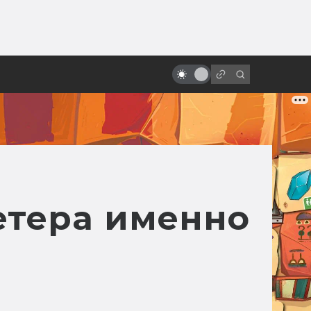
от
Стимпанк: фильмы и аниме. 10
лучших и главных
етера именно