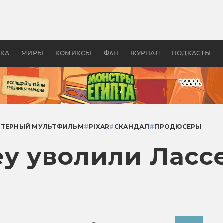
оздавались «Страшилы»:
«Одиссея» Нолана: что эт
, без которого не было
фильм сделал с Гомером и
ластелина колец»
Древней Грецией
УКА
МИРЫ
КОМИКСЫ
ФАН
ЖУРНАЛ
ПОДКАСТЫ
ТЕРНЫЙ МУЛЬТФИЛЬМ
#
PIXAR
#
СКАНДАЛ
#
ПРОДЮСЕРЫ
ey уволили Ласс