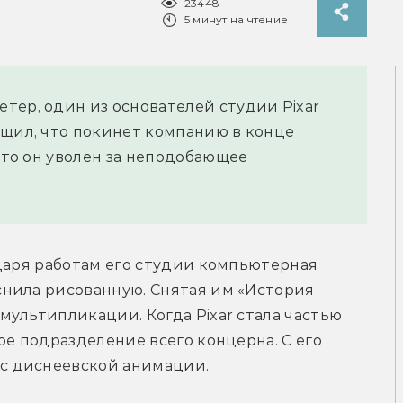
23448
5 минут на чтение
тер, один из основателей студии Pixar
бщил, что покинет компанию в конце
 что он уволен за неподобающее
даря работам его студии компьютерная 
нила рисованную. Снятая им «История 
ультипликации. Когда Pixar стала частью 
е подразделение всего концерна. С его 
с диснеевской анимации.