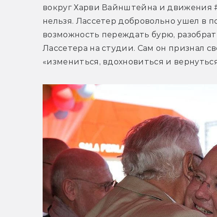
вокруг Харви Вайнштейна и движения 
нельзя. Лассетер добровольно ушел в по
возможность переждать бурю, разобрать
Лассетера на студии. Сам он признал с
«измениться, вдохновиться и вернутьс