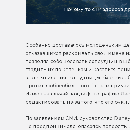
Почему-то с IP адресов д
Особенно доставалось молоденьким дев
отказавшихся раскрывать свои имена из
позволял себе целовать сотрудниц в щё
гладить их по коленкам и касаться пон
за десятилетия сотрудницы Pixar выра
против любвеобильного босса и приучил
Известен случай, когда фотографию Ла
редактировать из-за того, что его руки 
По заявлениям СМИ, руководство Disney 
не предпринимало, опасаясь потерять ц