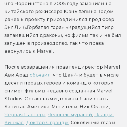
что Норрингтона в 2005 году заменили на 
китайского режиссёра Юань Хэпина. Годом 
ранее к проекту присоединился продюсер 
Энг Ли («Горбатая гора», «Крадущийся тигр, 
затаившийся дракон»), но фильм так и не был 
запущен в производство, так что права 
вернулись к Marvel. 
После возвращения прав гендиректор Marvel 
Ави Арад 
объявил
, что Шан-Чи будет в числе 
десяти первых героев и команд, о которых 
снимет фильмы недавно созданная Marvel 
Studios. Остальными должны были стать 
Капитан Америка, Мстители, Ник Фьюри, 
Чёрная Пантера
, 
Человек-муравей
, 
Плащ и 
Кинжал
, 
Доктор Стрэндж
, Соколиный глаз и 