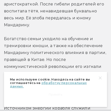
аристократкой. После гибели родителей его 
воспитала тётя, ненавидевшая буквально 
весь мир. Её злоба передалась и юному 
Мандарину.
Богатство семьи уходило на обучение и 
тренировки юноши, а также на обеспечение 
Мандарину политического влияния в партии, 
правящей в Китае. Но после 
коммунистической революции его изгнали 
из страны. Желая отомстить, Мандарин 
Мы используем cookie. Находясь на сайте вы
набрёл на Долину духов, куда люди боялись 
соглашаетесь на
обработку персональных
данных.
заходить из-за слухов о призраках древних. 
Там он нашёл разбившийся сотни лет назад 
Принять
космический корабль расы Маклуанов. 
Источником энергии корабля служили 