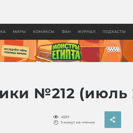
 фильмы смотреть в
Как создавались «Страшил
те 2026? В мире —
фильм, без которого не б
липсис, в России —
бы «Властелина колец»
ие комедии
УКА
МИРЫ
КОМИКСЫ
ФАН
ЖУРНАЛ
ПОДКАСТЫ
ики №212 (июль 
4539
5 минут на чтение