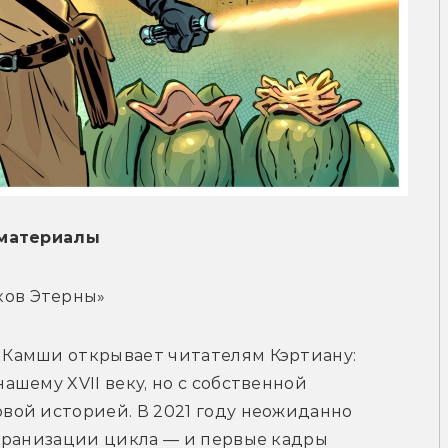
материалы
ков Этерны»
Камши открывает читателям Кэртиану: 
шему XVII веку, но с собственной 
ой историей. В 2021 году неожиданно 
кранизации цикла — и первые кадры 