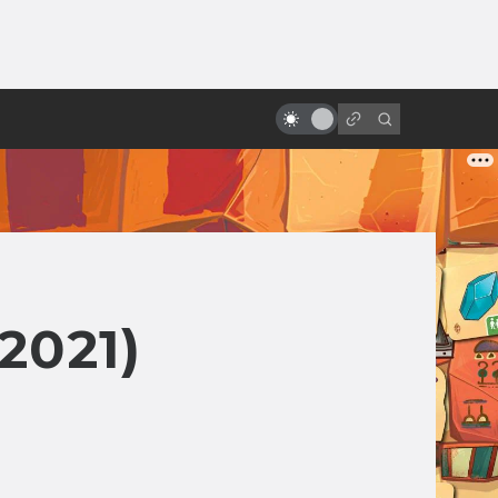
ы»:
ыло
Как смотрится «Месть ситхов»
спустя двадцать лет?
2021)