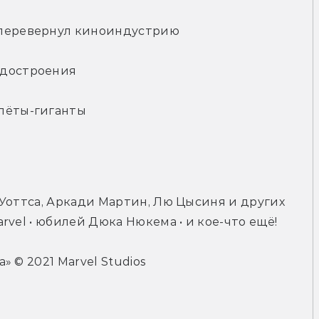
 перевернул киноиндустрию
одостроения
олёты-гиганты
Уоттса, Аркади Мартин, Лю Цысиня и других 
rvel • юбилей Дюка Нюкема • и кое-что ещё!
 © 2021 Marvel Studios