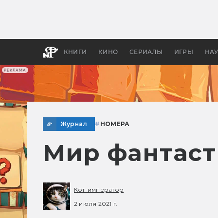
Какие
авгус
апока
детск
КНИГИ
КИНО
СЕРИАЛЫ
ИГРЫ
НА
РЕКЛАМА
Журнал
#
НОМЕРА
Мир фантаст
Кот-император
2 июля 2021 г.