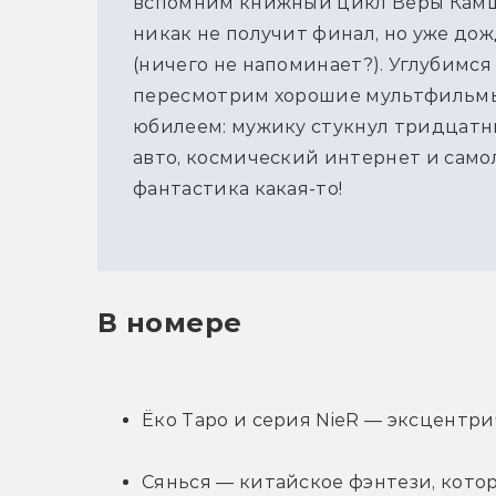
вспомним книжный цикл Веры Камш
никак не получит финал, но уже д
(ничего не напоминает?). Углубимся
пересмотрим хорошие мультфильмы
юбилеем: мужику стукнул тридцатн
авто, космический интернет и само
фантастика какая-то!
В номере
Ёко Таро и серия NieR — эксцентри
Сянься — китайское фэнтези, кото