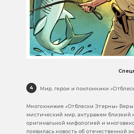
Спец
4
 Мир, герои и поклонники «Отблес
Многокнижие «Отблески Этерны» Веры 
мистический мир, антуражем близкий на
оригинальной мифологией и многовеков
появилась новость об отечественной э