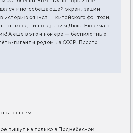
и «Отблески Этерны», который всё
ождался многообещающей экранизации
 в историю сянься — китайского фэнтези,
 о природе и поздравим Дюка Нюкема с
ик! А ещё в этом номере — беспилотные
лёты-гиганты родом из СССР. Просто
чны во всём
рое пишут не только в Поднебесной