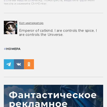
Если вы нашли опечатку, пожалуйста, выделите фрагмент
текста и нажмите Ctrl+Enter.
Кот-император
Emperor of catkind. I are controls the spice, I
are controls the Universe.
#
НОМЕРА