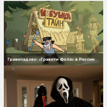
Гравипадово: «Гравити Фолз» в России