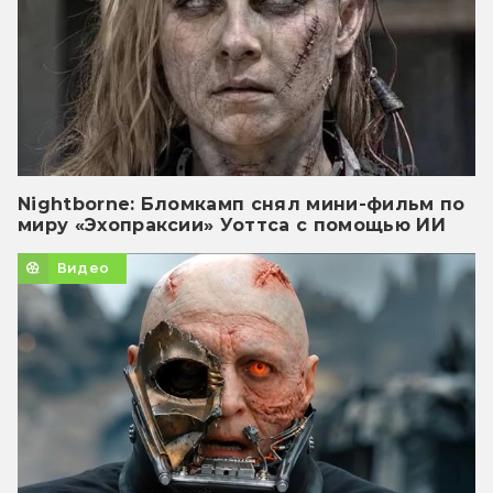
Nightborne: Бломкамп снял мини-фильм по
миру «Эхопраксии» Уоттса с помощью ИИ
Видео