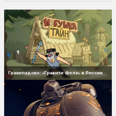
Гравипадово: «Гравити Фолз» в России