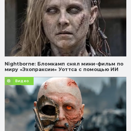
Nightborne: Бломкамп снял мини-фильм по
миру «Эхопраксии» Уоттса с помощью ИИ
Видео