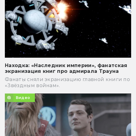
Находка: «Наследник империи», фанатская
экранизация книг про адмирала Трауна
Фанаты сняли экранизацию главной книги по
«Звёздным войнам».
Видео