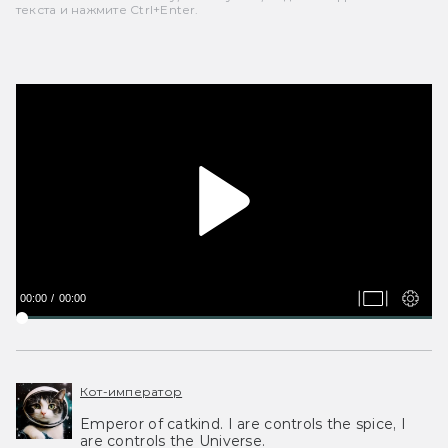
текста и нажмите Ctrl+Enter.
00:00
00:00
Кот-император
Emperor of catkind. I are controls the spice, I
are controls the Universe.