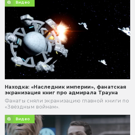
Видео
Находка: «Наследник империи», фанатская
экранизация книг про адмирала Трауна
Фанаты сняли экранизацию главной книги по
«Звёздным войнам».
Видео