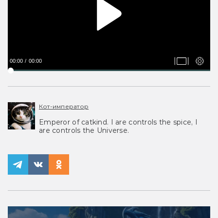
00:00
00:00
Кот-император
Emperor of catkind. I are controls the spice, I
are controls the Universe.