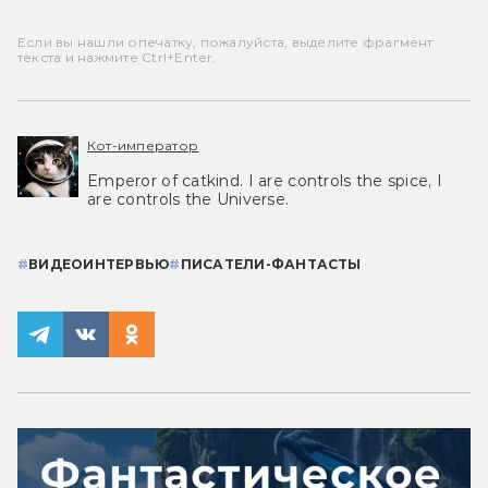
Если вы нашли опечатку, пожалуйста, выделите фрагмент
текста и нажмите Ctrl+Enter.
Кот-император
Emperor of catkind. I are controls the spice, I
are controls the Universe.
#
ВИДЕОИНТЕРВЬЮ
#
ПИСАТЕЛИ-ФАНТАСТЫ