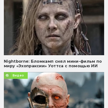
Nightborne: Бломкамп снял мини-фильм по
миру «Эхопраксии» Уоттса с помощью ИИ
Видео