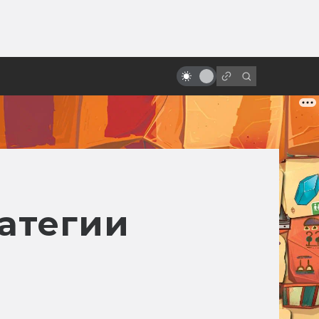
от
Самые прибыльные фильмы в
истории: бюджет/сборы
ратегии