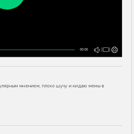
00:00
улярным мнением, плохо шучу и кидаю мемы в