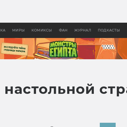
оздавались «Страшилы»:
«Одиссея» Нолана: что эт
, без которого не было
фильм сделал с Гомером и
ластелина колец»
Древней Грецией
УКА
МИРЫ
КОМИКСЫ
ФАН
ЖУРНАЛ
ПОДКАСТЫ
 настольной ст