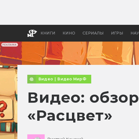
Как с
фильм
бы «В
КНИГИ
КИНО
СЕРИАЛЫ
ИГРЫ
НА
РЕКЛАМА
Видео
|
Видео МирФ
Видео: обзор
«Расцвет»
Дмитрий Кинский