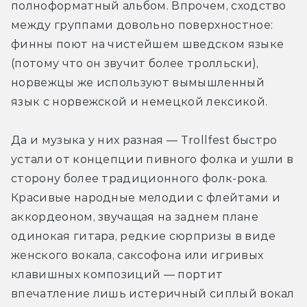
полноформатный альбом. Впрочем, сходство 
между группами довольно поверхностное: 
финны поют на чистейшем шведском языке 
(потому что он звучит более тролльски), 
норвежцы же используют вымышленный 
язык с норвежской и немецкой лексикой.
Да и музыка у них разная — Trollfest быстро 
устали от концепции пивного фолка и ушли в 
сторону более традиционного фолк-рока. 
Красивые народные мелодии с флейтами и 
аккордеоном, звучащая на заднем плане 
одинокая гитара, редкие сюрпризы в виде 
женского вокала, саксофона или игривых 
клавишных композиций — портит 
впечатление лишь истеричный сиплый вокал 