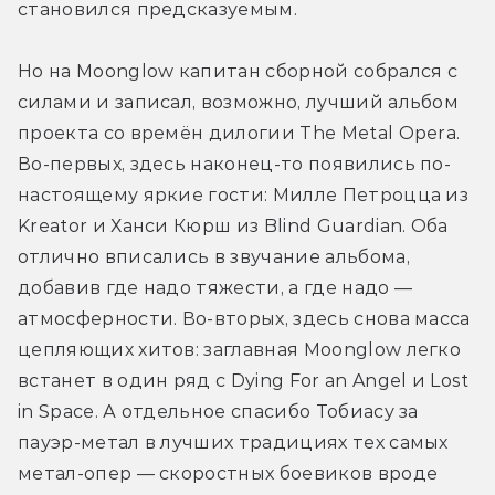
становился предсказуемым.
Но на Moonglow капитан сборной собрался с 
силами и записал, возможно, лучший альбом 
проекта со времён дилогии The Metal Opera. 
Во-первых, здесь наконец-то появились по-
настоящему яркие гости: Милле Петроцца из 
Kreator и Ханси Кюрш из Blind Guardian. Оба 
отлично вписались в звучание альбома, 
добавив где надо тяжести, а где надо — 
атмосферности. Во-вторых, здесь снова масса 
цепляющих хитов: заглавная Moonglow легко 
встанет в один ряд с Dying For an Angel и Lost 
in Space. А отдельное спасибо Тобиасу за 
пауэр-метал в лучших традициях тех самых 
метал-опер — скоростных боевиков вроде 