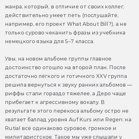
жанра, который, в отличие от своих коллег, 
действительно умеет петь (послушайте, 
например, его проект What About Bill?), а не 
только сурово чеканить фразы из учебника 
немецкого языка для 5–7 класса.
Увы, на новом альбоме группы главное 
достоинство отошло на второй план. После 
достаточно лёгкого и готичного XXV группа 
решила вернуться к звуку ранних альбомов — 
риффы стали гораздо тяжелее, а Деро чаще 
прибегает к агрессивному вокалу. В 
результате этого перекоса альбому остро не 
хватает баллад уровня Auf Kurs или Regen: на 
Rutial всё одинаково суровое, громкое и 
милитаристское. Такое мы уже слышали у 