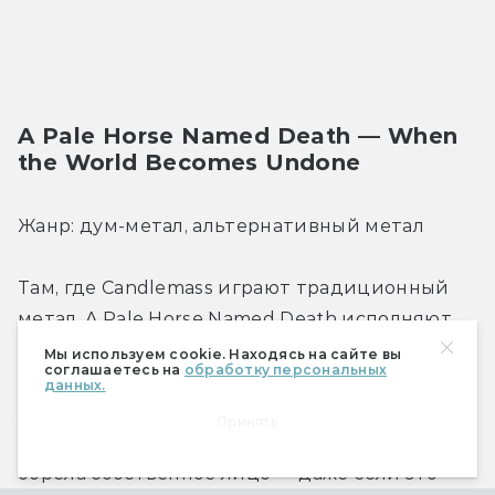
A Pale Horse Named Death — When 
the World Becomes Undone
Жанр: дум-метал, альтернативный метал
Там, где Candlemass играют традиционный 
метал, A Pale Horse Named Death исполняют 
нечто более современное, но состоящее из 
Мы используем cookie. Находясь на сайте вы
соглашаетесь на
обработку персональных
знакомых компонентов. Группа, образованная 
данных.
участниками Type O Negative после смерти 
Принять
Питера Стила, к третьему альбому уже точно 
обрела собственное лицо — даже если это 