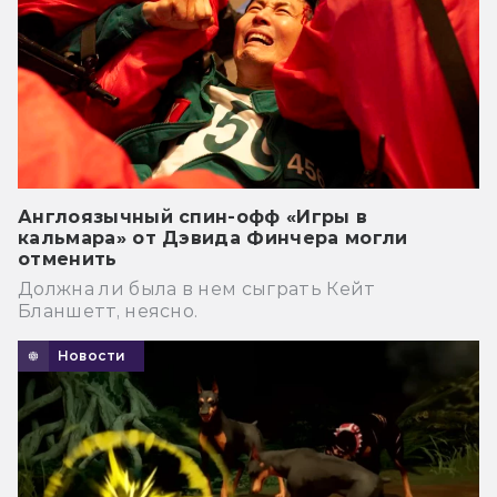
Англоязычный спин-офф «Игры в
кальмара» от Дэвида Финчера могли
отменить
Должна ли была в нем сыграть Кейт
Бланшетт, неясно.
Новости