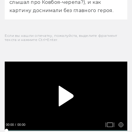
слышал про Ковбоя-черепа?), и как 
картину доснимали без главного героя.
Если вы нашли опечатку, пожалуйста, выделите фрагмент
текста и нажмите Ctrl+Enter.
00:00
00:00