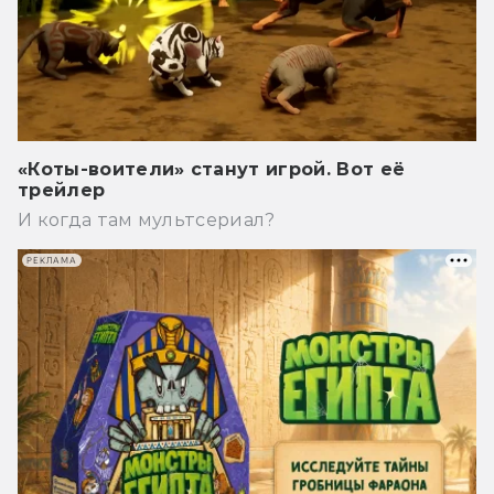
«Коты-воители» станут игрой. Вот её
трейлер
И когда там мультсериал?
РЕКЛАМА