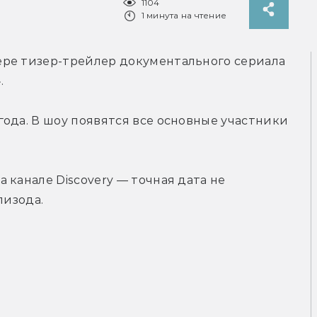
1104
1 минута на чтение
ре тизер-трейлер документального сериала 
.
ода. В шоу появятся все основные участники 
канале Discovery — точная дата не 
пизода.