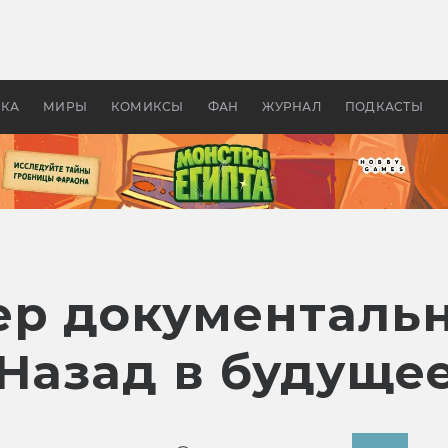
 фильмы смотреть в
Как создавались «Страшил
те 2026? В мире —
фильм, без которого не б
липсис, в России —
бы «Властелина колец»
ие комедии
УКА
МИРЫ
КОМИКСЫ
ФАН
ЖУРНАЛ
ПОДКАСТЫ
ер документальн
«Назад в будуще