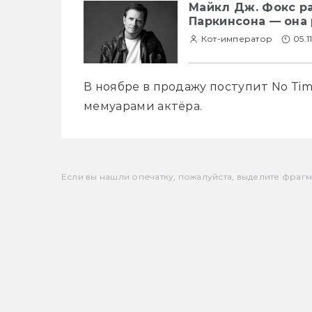
Майкл Дж. Фокс р
Паркинсона — она
Кот-император
05.1
В ноябре в продажу поступит No Time
мемуарами актёра. 
Если вы нашли опечатку, пожалуйста, выделите фрагмен