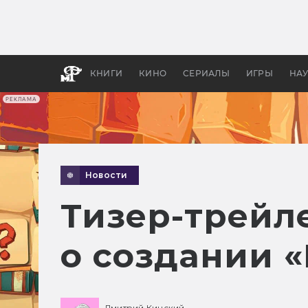
Какие
авгус
апока
детск
КНИГИ
КИНО
СЕРИАЛЫ
ИГРЫ
НА
РЕКЛАМА
Новости
Тизер-трейл
о создании 
Дмитрий Кинский