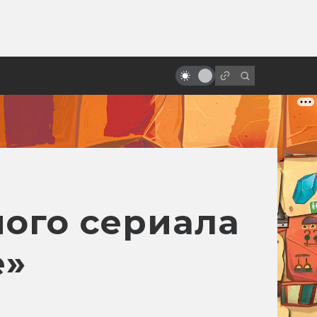
ы»:
ыло
Как кино создало
Франкенштейна
ого сериала
е»