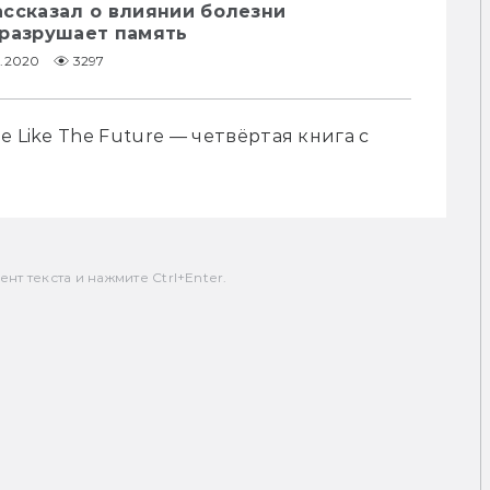
ассказал о влиянии болезни
 разрушает память
1.2020
3297
 Like The Future — четвёртая книга с 
т текста и нажмите Ctrl+Enter.