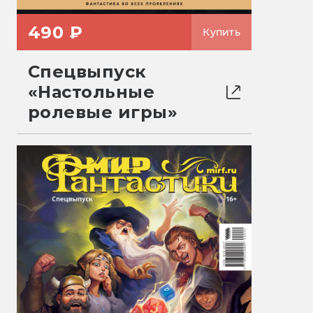
490 ₽
Купить
Спецвыпуск
«Настольные
ролевые игры»