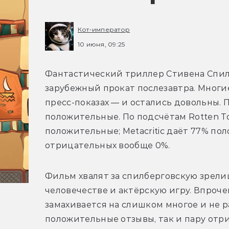
Кот-император
10 июня, 09:25
Фантастический триллер Стивена Спилб
зарубежный прокат послезавтра. Многие
пресс-показах — и остались довольны.
положительные. По подсчётам Rotten Tom
положительные; Metacritic даёт 77% по
Фильм хвалят за спилберговскую зрели
человечестве и актёрскую игру. Впроче
замахивается на слишком многое и не р