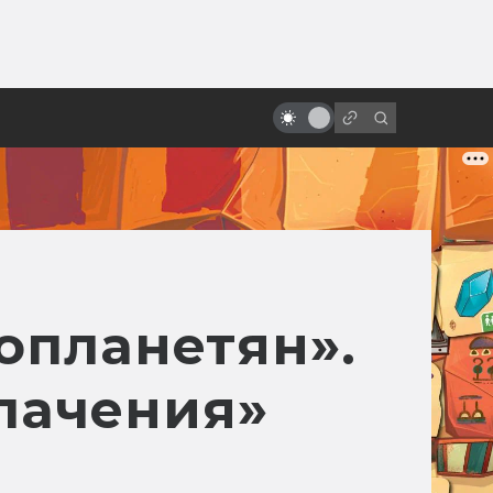
ы»:
Экранизации Dungeons &
ыло
Dragons: неофициальные, от
фанатов и от врагов
опланетян».
лачения»