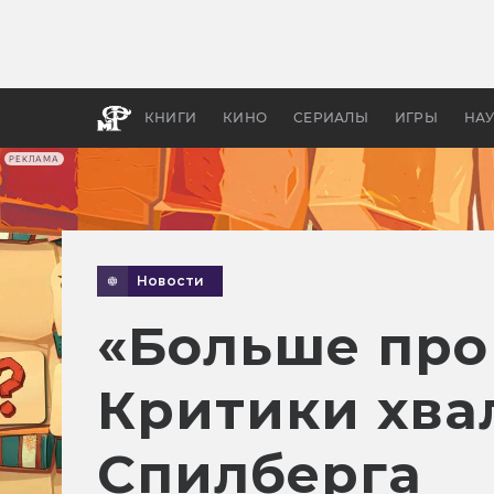
Какие
авгус
апока
детск
КНИГИ
КИНО
СЕРИАЛЫ
ИГРЫ
НА
РЕКЛАМА
Новости
«Больше про 
Критики хва
Спилберга