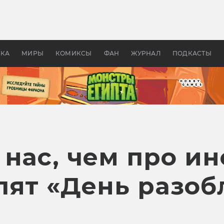
 фильмы смотреть в
Как создавались «Страшил
те 2026? В мире —
фильм, без которого не б
липсис, в России —
бы «Властелина колец»
ие комедии
УКА
МИРЫ
КОМИКСЫ
ФАН
ЖУРНАЛ
ПОДКАСТЫ
нас, чем про ин
лят «День разоб