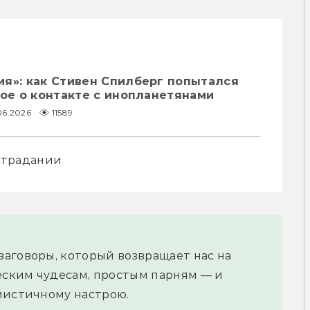
ия»: как Стивен Спилберг попытался
вое о контакте с инопланетянами
06.2026
11589
острадании
аговоры, который возвращает нас на 
ским чудесам, простым парням — и 