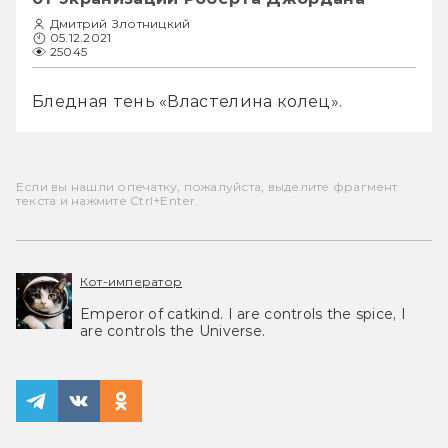
Дмитрий Злотницкий
05.12.2021
25045
Бледная тень «Властелина колец».
Если вы нашли опечатку, пожалуйста, выделите фрагмент
текста и нажмите Ctrl+Enter.
Кот-император
Emperor of catkind. I are controls the spice, I
are controls the Universe.