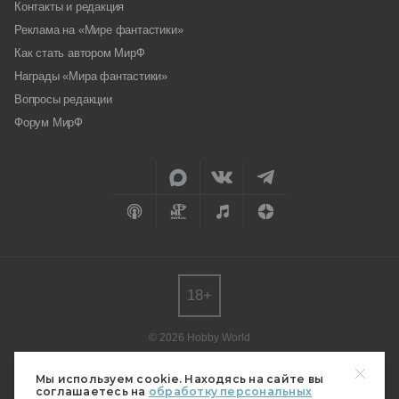
Контакты и редакция
Реклама на «Мире фантастики»
Как стать автором МирФ
Награды «Мира фантастики»
Вопросы редакции
Форум МирФ
18+
© 2026 Hobby World
Любое использование материалов допускается только с согласия
редакции.
Мы используем cookie. Находясь на сайте вы
соглашаетесь на
обработку персональных
Мнение авторов может не совпадать с мнением редакции.