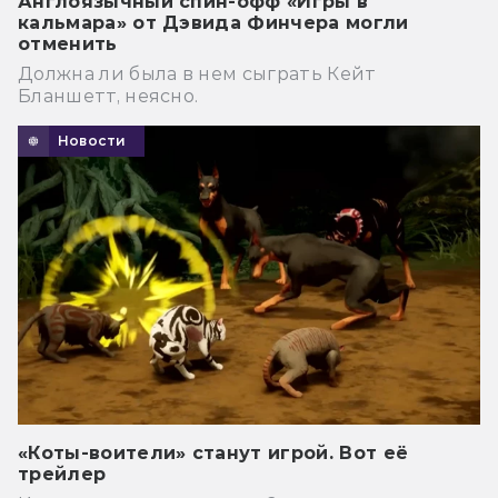
Англоязычный спин-офф «Игры в
кальмара» от Дэвида Финчера могли
отменить
Должна ли была в нем сыграть Кейт
Бланшетт, неясно.
Новости
«Коты-воители» станут игрой. Вот её
трейлер