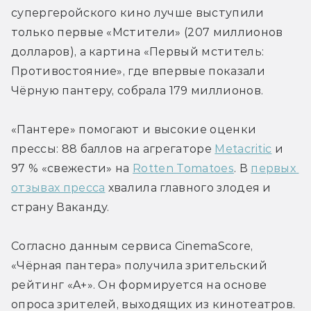
супергеройского кино лучше выступили 
только первые «Мстители» (207 миллионов 
долларов), а картина «Первый мститель: 
Противостояние», где впервые показали 
Чёрную пантеру, собрала 179 миллионов.
«Пантере» помогают и высокие оценки 
прессы: 88 баллов на агрегаторе 
Metacritic
 и 
97 % «свежести» на 
Rotten Tomatoes
. В 
первых 
отзывах пресса
 хвалила главного злодея и 
страну Ваканду.
Согласно данным сервиса CinemaScore, 
«Чёрная пантера» получила зрительский 
рейтинг «A+». Он формируется на основе 
опроса зрителей, выходящих из кинотеатров. 