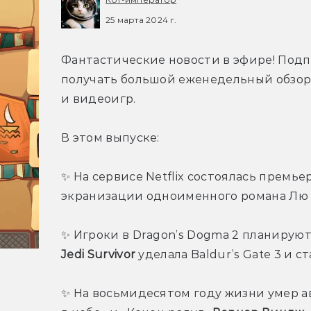
25 марта 2024 г.
Фантастические новости в эфире! Подп
получать большой еженедельный обзор г
и видеоигр.
В этом выпуске:
✨ На сервисе Netflix состоялась премье
экранизации одноименного романа Лю
✨ Игроки в Dragon’s Dogma 2 планируют 
Jedi Survivor
 уделала Baldur’s Gate 3 и с
✨ На восьмидесятом году жизни умер ав