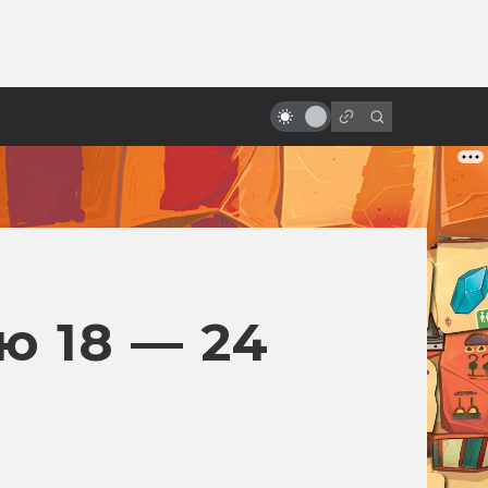
от
«Адвокат дьявола»: адская
история создания фильма
ю 18 — 24