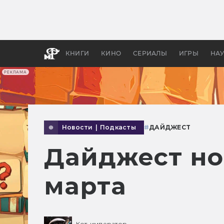
Как с
фильм
бы «В
КНИГИ
КИНО
СЕРИАЛЫ
ИГРЫ
НА
РЕКЛАМА
Новости
|
Подкасты
#
ДАЙДЖЕСТ
Дайджест но
марта
Кот-император