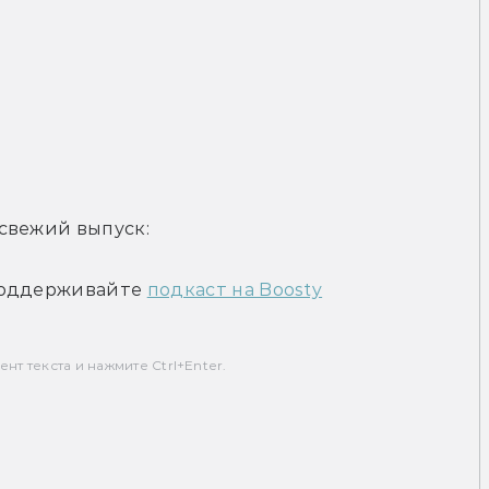
свежий выпуск:
оддерживайте 
подкаст на Boosty
т текста и нажмите Ctrl+Enter.