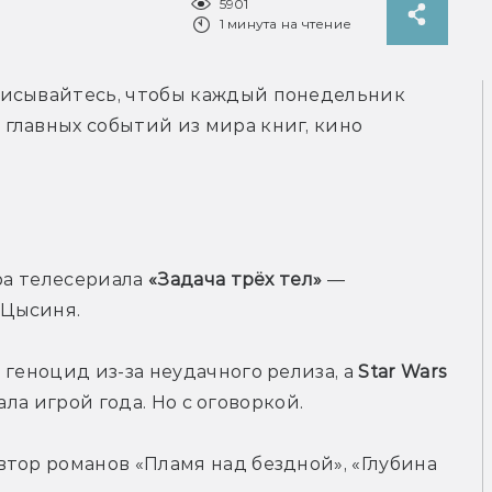
5901
1 минута на чтение
исывайтесь, чтобы каждый понедельник 
лавных событий из мира книг, кино 
ра телесериала 
«Задача трёх тел»
 — 
 Цысиня.
геноцид из-за неудачного релиза, а 
Star Wars 
тала игрой года. Но с оговоркой.
тор романов «Пламя над бездной», «Глубина 