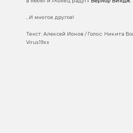
в небе» и «Конец радуг» 
Вернор Виндж
.
...И многое другое!
Текст: Алексей Ионов / Голос: Никита Во
Virus19xx