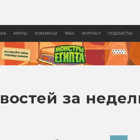
оздавались «Страшилы»:
«Одиссея» Нолана: что эт
, без которого не было
фильм сделал с Гомером и
ластелина колец»
Древней Грецией
УКА
МИРЫ
КОМИКСЫ
ФАН
ЖУРНАЛ
ПОДКАСТЫ
востей за недел