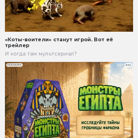
«Коты-воители» станут игрой. Вот её
трейлер
И когда там мультсериал?
РЕКЛАМА