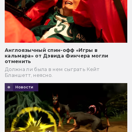
Англоязычный спин-офф «Игры в
кальмара» от Дэвида Финчера могли
отменить
Должна ли была в нем сыграть Кейт
Бланшетт, неясно.
Новости