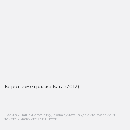
Короткометражка Kara (2012)
Если вы нашли опечатку, пожалуйста, выделите фрагмент
текста и нажмите Ctrl+Enter.