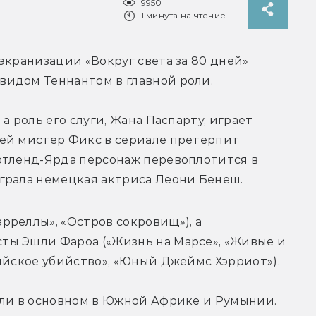
9950
1 минута на чтение
экранизации «Вокруг света за 80 дней» 
видом Теннантом в главной роли.
 роль его слуги, Жана Паспарту, играет 
ей мистер Фикс в сериале претерпит 
отленд-Ярда персонаж перевоплотится в 
грала немецкая актриса Леони Бенеш.
реллы», «Остров сокровищ»), а 
ы Эшли Фароа («Жизнь на Марсе», «Живые и 
ийское убийство», «Юный Джеймс Хэрриот»).
шли в основном в Южной Африке и Румынии.