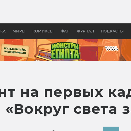
 фильмы смотреть в
Как создавались «Страшил
те 2026? В мире —
фильм, без которого не б
липсис, в России —
бы «Властелина колец»
ие комедии
УКА
МИРЫ
КОМИКСЫ
ФАН
ЖУРНАЛ
ПОДКАСТЫ
нт на первых ка
«Вокруг света з