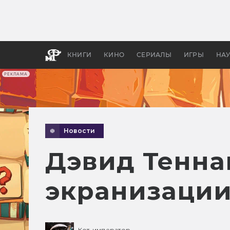
Какие
авгус
апока
детск
КНИГИ
КИНО
СЕРИАЛЫ
ИГРЫ
НА
РЕКЛАМА
Новости
Дэвид Тенна
экранизации 
Кот-император