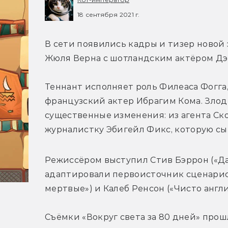
18 сентября 2021 г.
В сети появились кадры и тизер новой 
Жюля Верна с шотландским актёром Дэ
Теннант исполняет роль Филеаса Фогга, а
французский актер Ибрагим Кома. Злод
существенные изменения: из агента Ск
журналистку Эбигейл Фикс, которую сы
Режиссёром выступил Стив Бэррон («Дар
адаптировали первоисточник сценарист
мертвые») и Калеб Ренсон («Чисто англ
Съёмки «Вокруг света за 80 дней» про