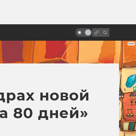
ы»:
ыло
«Звёздные войны»: обречённые
на провал
драх новой
а 80 дней»