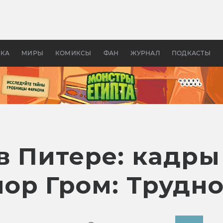
оздавались «Страшилы»:
«Одиссея» Нолана: что эт
, без которого не было
фильм сделал с Гомером и
ластелина колец»
Древней Грецией
УКА
МИРЫ
КОМИКСЫ
ФАН
ЖУРНАЛ
ПОДКАСТЫ
в Питере: кадры
ор Гром: Трудно