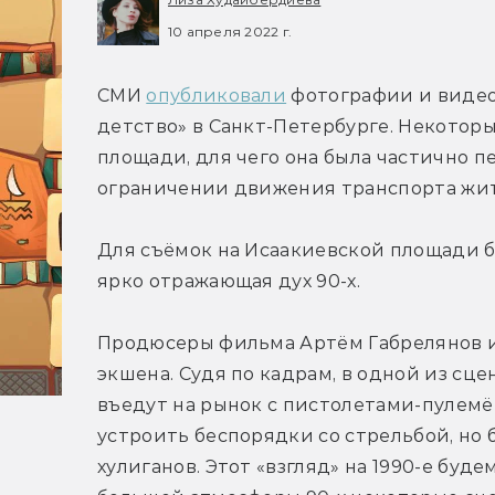
10 апреля 2022 г.
СМИ 
опубликовали
 фотографии и видео
детство» в Санкт-Петербурге. Некоторы
площади, для чего она была частично п
ограничении движения транспорта жи
Для съёмок на Исаакиевской площади б
ярко отражающая дух 90-х.
Продюсеры фильма Артём Габрелянов и
экшена. Судя по кадрам, в одной из сце
въедут на рынок с пистолетами-пулемё
устроить беспорядки со стрельбой, но б
хулиганов. Этот «взгляд» на 1990-е буде