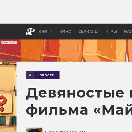
Как с
фильм
бы «В
КНИГИ
КИНО
СЕРИАЛЫ
ИГРЫ
НА
РЕКЛАМА
Новости
Девяностые 
фильма «Май
Лиза Худайбердиева