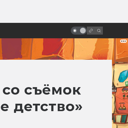
от
«Мумия» от Наполеона до Тома
Круза. Путеводитель по фильмам
про Имхотепа и компанию
 со съёмок
е детство»