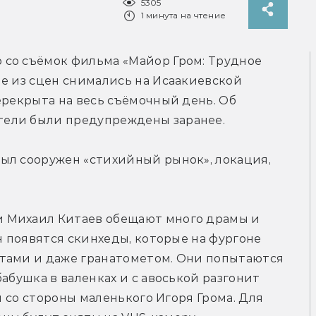
5305
1 минута на чтение
 со съёмок фильма «Майор Гром: Трудное 
е из сцен снимались на Исаакиевской 
ерекрыта на весь съёмочный день. Об 
тели были предупреждены заранее.
ыл сооружен «стихийный рынок», локация, 
 Михаил Китаев обещают много драмы и 
н появятся скинхеды, которые на фургоне 
тами и даже гранатометом. Они попытаются 
абушка в валенках и с авоськой разгонит 
м со стороны маленького Игоря Грома. Для 