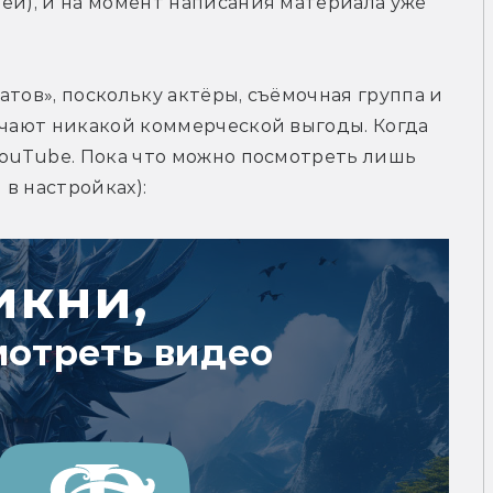
ей), и на момент написания материала уже 
тов», поскольку актёры, съёмочная группа и 
учают никакой коммерческой выгоды. Когда 
YouTube. Пока что можно посмотреть лишь 
в настройках):
икни,
мотреть видео