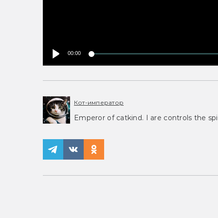
00:00
Кот-император
Emperor of catkind. I are controls the spi