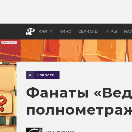
Какие
авгус
апока
детск
КНИГИ
КИНО
СЕРИАЛЫ
ИГРЫ
НА
РЕКЛАМА
Новости
Фанаты «Вед
полнометра
Кот-император