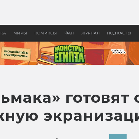
 фильмы смотреть в
Как создавались «Страшил
те 2026? В мире —
фильм, без которого не б
липсис, в России —
бы «Властелина колец»
ие комедии
УКА
МИРЫ
КОМИКСЫ
ФАН
ЖУРНАЛ
ПОДКАСТЫ
ьмака» готовят 
жную экранизац