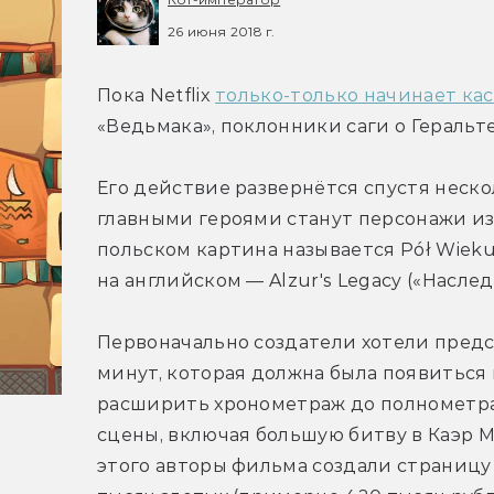
26 июня 2018 г.
Пока Netflix 
только-только начинает ка
«Ведьмака», поклонники саги о Гераль
Его действие развернётся спустя нескол
главными героями станут персонажи из 
польском картина называется Pół Wieku P
на английском — Alzur's Legacy («Наслед
Первоначально создатели хотели пред
минут, которая должна была появиться в
расширить хронометраж до полнометра
сцены, включая большую битву в Каэр М
этого авторы фильма создали страницу д