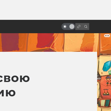
ы»:
Чужой против Терминатора,
ыло
Баффи и Черепашек-ниндзя:
самые безумные кроссоверы
свою
ию