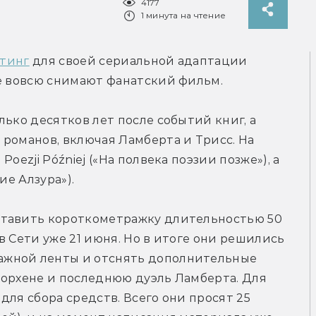
4177
1 минута на чтение
стинг
 для своей сериальной адаптации 
те вовсю снимают фанатский фильм.
ько десятков лет после событий книг, а 
романов, включая Ламберта и Трисс. На 
oezji Później («На полвека поэзии позже»), а 
ие Алзура»).
ставить короткометражку длительностью 50 
 Сети уже 21 июня. Но в итоге они решились 
жной ленты и отснять дополнительные 
орхене и последнюю дуэль Ламберта. Для 
ля сбора средств. Всего они просят 25 