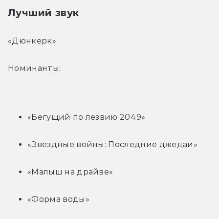
Лучший звук
«Дюнкерк»
Номинанты:
«Бегущий по лезвию 2049»
«Звездные войны: Последние джедаи»
«Малыш на драйве»
«Форма воды»