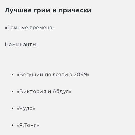
Лучшие грим и прически
«Темные времена»
Номинанты:
«Бегущий по лезвию 2049»
«Виктория и Абдул»
«Чудо»
«Я,Тоня»