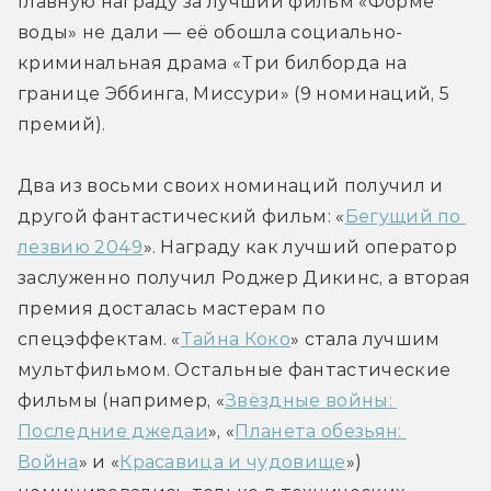
Главную награду за лучший фильм «Форме 
воды» не дали — её обошла социально-
криминальная драма «Три билборда на 
границе Эббинга, Миссури» (9 номинаций, 5 
премий).
Два из восьми своих номинаций получил и 
другой фантастический фильм: «
Бегущий по 
лезвию 2049
». Награду как лучший оператор 
заслуженно получил Роджер Дикинс, а вторая 
премия досталась мастерам по 
спецэффектам. «
Тайна Коко
» стала лучшим 
мультфильмом. Остальные фантастические 
фильмы (например, «
Звёздные войны: 
Последние джедаи
», «
Планета обезьян: 
Война
» и «
Красавица и чудовище
») 