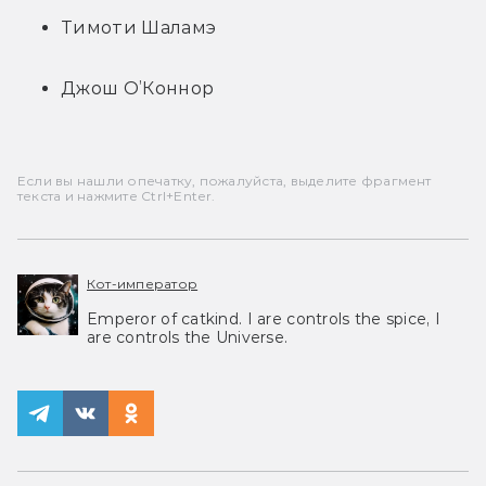
Тимоти Шаламэ
Джош О’Коннор
Если вы нашли опечатку, пожалуйста, выделите фрагмент
текста и нажмите Ctrl+Enter.
Кот-император
Emperor of catkind. I are controls the spice, I
are controls the Universe.