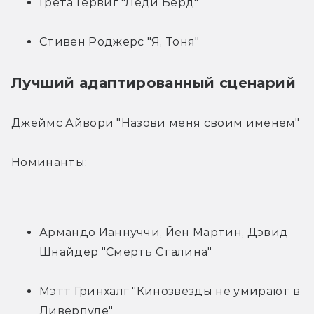
Грета Гервиг "Леди Бёрд"
Стивен Роджерс "Я, Тоня"
Лучший адаптированный сценарий
Джеймс Айвори "Назови меня своим именем"
Номинанты:
Армандо Ианнуччи, Йен Мартин, Дэвид 
Шнайдер "Смерть Сталина"
Мэтт Гринхалг "Кинозвезды не умирают в 
Ливерпуле"