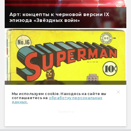
Арт: концепты к черновой версии IX
эпизода «Звёздных войн»
В сети впервые опубликовали
неизданное стихотворение Набокова о
Мы используем cookie. Находясь на сайте вы
соглашаетесь на
обработку персональных
Супермене. Мы его перевели
данных.
Принять