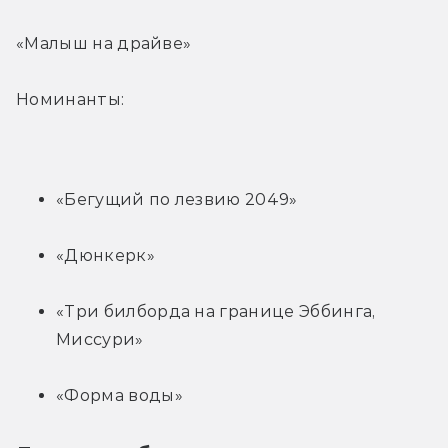
«Малыш на драйве»
Номинанты:
«Бегущий по лезвию 2049»
«Дюнкерк»
«Три билборда на границе Эббинга, 
Миссури»
«Форма воды»