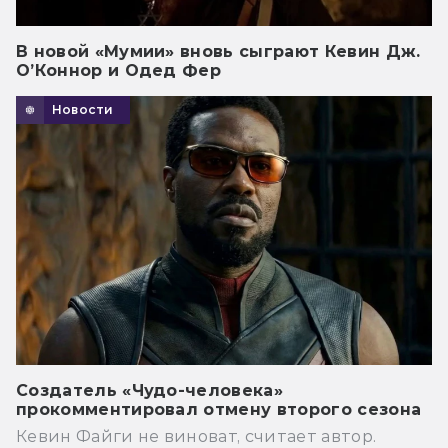
В новой «Мумии» вновь сыграют Кевин Дж.
О’Коннор и Одед Фер
Новости
Создатель «Чудо-человека»
прокомментировал отмену второго сезона
Кевин Файги не виноват, считает автор.