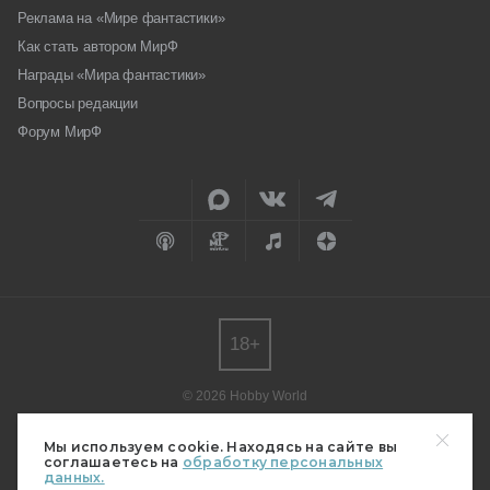
Реклама на «Мире фантастики»
Как стать автором МирФ
Награды «Мира фантастики»
Вопросы редакции
Форум МирФ
18+
© 2026 Hobby World
Любое использование материалов допускается только с согласия
редакции.
Мы используем cookie. Находясь на сайте вы
соглашаетесь на
обработку персональных
Мнение авторов может не совпадать с мнением редакции.
данных.
Свидетельство о регистрации СМИ серия Эл № ФС77-82485