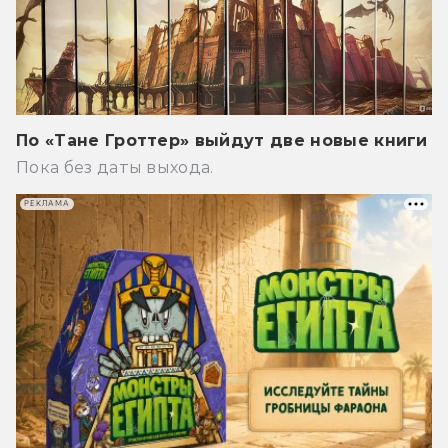
По «Тане Гроттер» выйдут две новые книги
Пока без даты выхода.
РЕКЛАМА