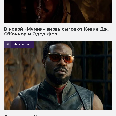
В новой «Мумии» вновь сыграют Кевин Дж.
О’Коннор и Одед Фер
Новости