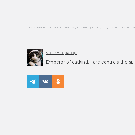
Если вы нашли опечатку, пожалуйста, выделите фрагмен
Кот-император
Emperor of catkind. I are controls the spi