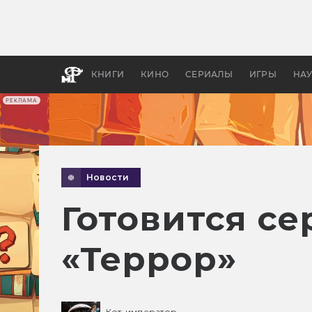
Какие
авгус
апока
детск
КНИГИ
КИНО
СЕРИАЛЫ
ИГРЫ
НА
РЕКЛАМА
Новости
Готовится с
«Террор»
Кот-император