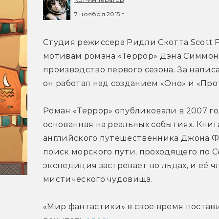
7 ноября 2015 г.
Студия режиссера Ридли Скотта Scott Fr
мотивам романа «Террор» Дэна Симмонса
производство первого сезона. За напис
он работал над созданием «Оно» и «Про
Роман «Террор» опубликовали в 2007 го
основанная на реальных событиях. Книг
английского путешественника Джона Фр
поиск морского пути, проходящего по С
экспедиция застревает во льдах, и её ч
мистического чудовища.
«Мир фантастики» в свое время постав