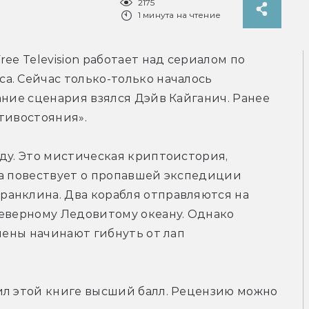
2175
1 минута на чтение
ee Television работает над сериалом по 
. Сейчас только-только началось 
ание сценария взялся Дэйв Кайганич. Ранее 
тивостояния».
ду. Это мистическая криптоистория, 
а повествует о пропавшей экспедиции 
анклина. Два корабля отправляются на 
еверному Ледовитому океану. Однако 
лены начинают гибнуть от лап 
ил этой книге высший балл. Рецензию можно 