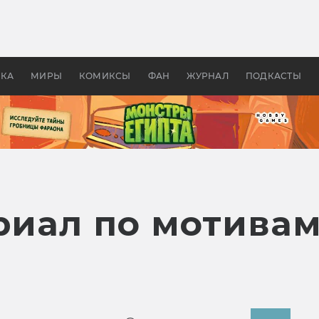
 фильмы смотреть в
Как создавались «Страшил
те 2026? В мире —
фильм, без которого не б
липсис, в России —
бы «Властелина колец»
ие комедии
УКА
МИРЫ
КОМИКСЫ
ФАН
ЖУРНАЛ
ПОДКАСТЫ
ериал по мотива