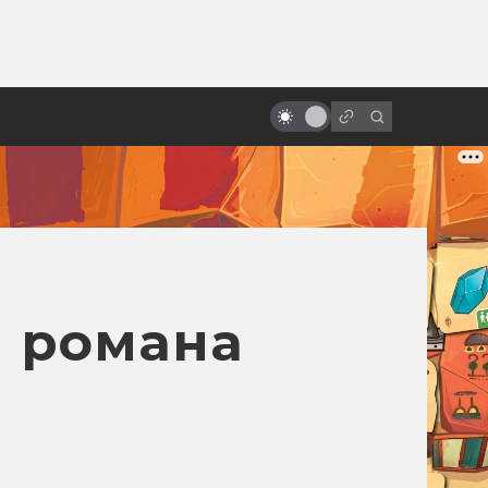
ы»:
«Бразилия» Терри Гиллиама:
ыло
фееричная и жизненная
антиутопия про Маленького
Брата
м романа