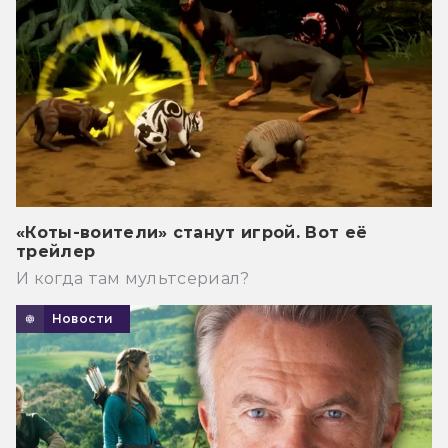
«Коты-воители» станут игрой. Вот её
трейлер
И когда там мультсериал?
Новости