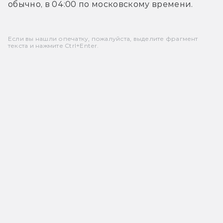
обычно, в 04:00 по московскому времени.
Если вы нашли опечатку, пожалуйста, выделите фрагмент
текста и нажмите Ctrl+Enter.