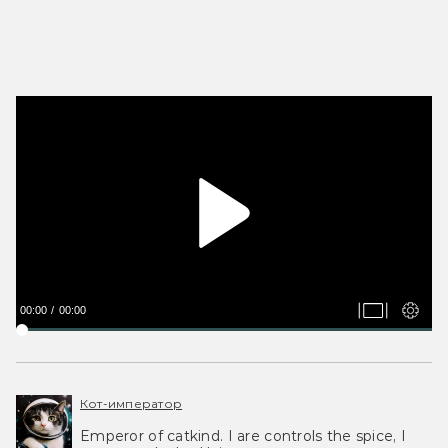
00:00
00:00
Кот-император
Emperor of catkind. I are controls the spice, I