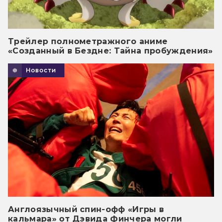
Трейлер полнометражного аниме
«Созданный в Бездне: Тайна пробуждения»
Новости
Англоязычный спин-офф «Игры в
кальмара» от Дэвида Финчера могли