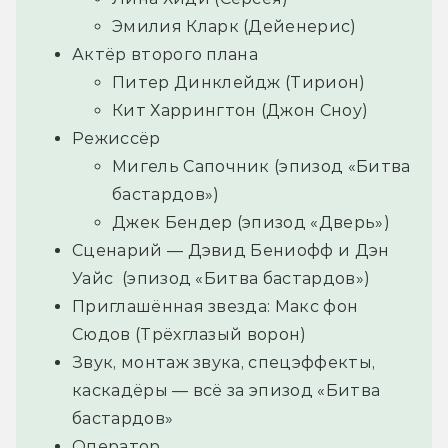
Эмилия Кларк (Дейенерис)
Актёр второго плана
Питер Динклейдж (Тирион)
Кит Харрингтон (Джон Сноу)
Режиссёр
Мигель Сапочник (эпизод «Битва
бастардов»)
Джек Бендер (эпизод «Дверь»)
Сценарий — Дэвид Бениофф и Дэн
Уайс (эпизод «Битва бастардов»)
Приглашённая звезда: Макс фон
Сюдов (Трёхглазый ворон)
Звук, монтаж звука, спецэффекты,
каскадёры — всё за эпизод «Битва
бастардов»
Оператор