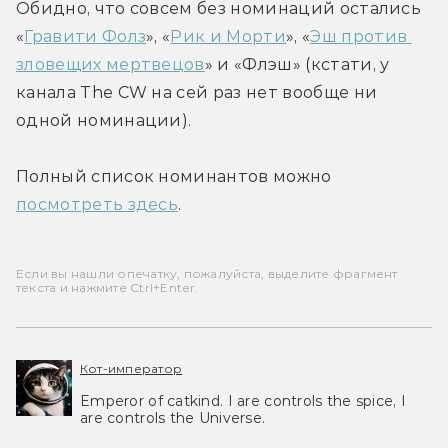
Обидно, что совсем без номинаций остались 
«
Гравити Фолз
», «
Рик и Морти
», «
Эш против 
зловещих мертвецов
» и «Флэш» (кстати, у 
канала The CW на сей раз нет вообще ни 
одной номинации).
Полный список номинантов можно 
посмотреть здесь
.
Если вы нашли опечатку, пожалуйста, выделите фрагмент
текста и нажмите Ctrl+Enter.
Кот-император
Emperor of catkind. I are controls the spice, I
are controls the Universe.