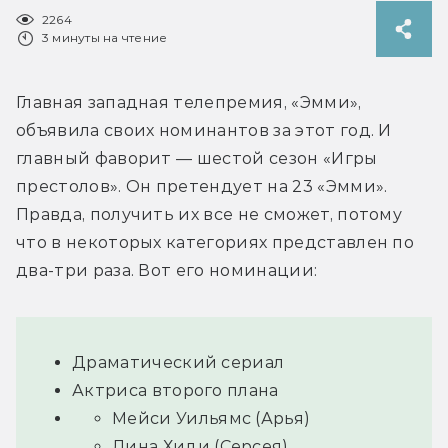
2264
3 минуты на чтение
Главная западная телепремия, «Эмми», 
объявила своих номинантов за этот год. И 
главный фаворит — шестой сезон «Игры 
престолов». Он претендует на 23 «Эмми». 
Правда, получить их все не сможет, потому 
что в некоторых категориях представлен по 
два-три раза. Вот его номинации:
Драматический сериал
Актриса второго плана
Мейси Уильямс (Арья)
Лина Хиди (Серсея)