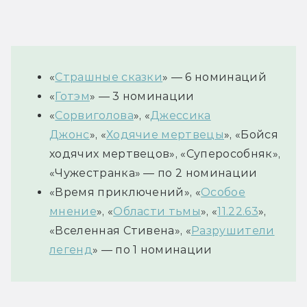
«
Страшные сказки
» — 6 номинаций
«
Готэм
» — 3 номинации
«
Сорвиголова
», «
Джессика
Джонс
», «
Ходячие мертвецы
», «Бойся
ходячих мертвецов», «Суперособняк»,
«Чужестранка» — по 2 номинации
«Время приключений», «
Особое
мнение
», «
Области тьмы
», «
11.22.63
»,
«Вселенная Стивена», «
Разрушители
легенд
» — по 1 номинации