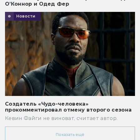
О’Коннор и Одед Фер
Новости
Создатель «Чудо-человека»
прокомментировал отмену второго сезона
Кевин Файги не виноват, считает автор.
Показать ещё