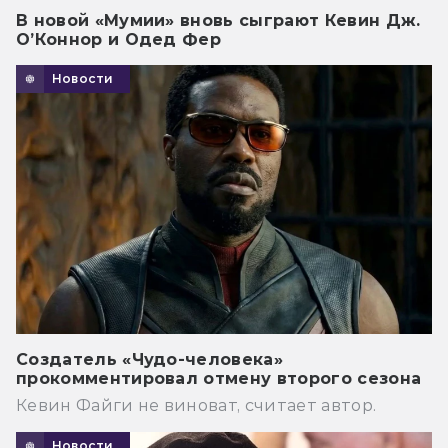
В новой «Мумии» вновь сыграют Кевин Дж.
О’Коннор и Одед Фер
Новости
Создатель «Чудо-человека»
прокомментировал отмену второго сезона
Кевин Файги не виноват, считает автор.
Новости