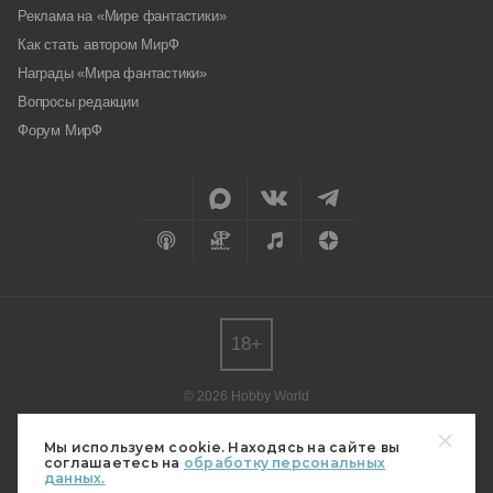
Реклама на «Мире фантастики»
Как стать автором МирФ
Награды «Мира фантастики»
Вопросы редакции
Форум МирФ
18+
© 2026 Hobby World
Любое использование материалов допускается только с согласия
редакции.
Мы используем cookie. Находясь на сайте вы
соглашаетесь на
обработку персональных
Мнение авторов может не совпадать с мнением редакции.
данных.
Свидетельство о регистрации СМИ серия Эл № ФС77-82485