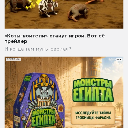
«Коты-воители» станут игрой. Вот её
трейлер
И когда там мультсериал?
РЕКЛАМА