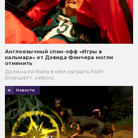
Англоязычный спин-офф «Игры в
кальмара» от Дэвида Финчера могли
отменить
Должна ли была в нем сыграть Кейт
Бланшетт, неясно.
Новости