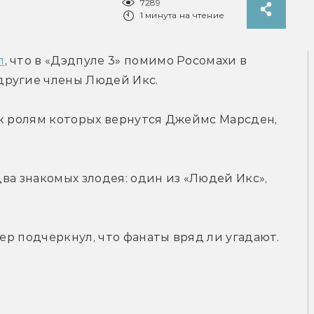
7289
1 минута на чтение
л
, что в «Дэдпуле 3» помимо Росомахи в 
другие члены Людей Икс.
к ролям которых вернутся Джеймс Марсден, 
два знакомых злодея: один из «Людей Икс», 
дер подчеркнул, что фанаты вряд ли угадают.