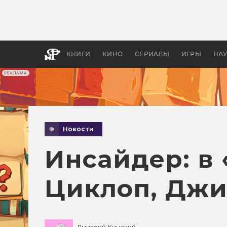
Какие
авгус
апока
детск
КНИГИ
КИНО
СЕРИАЛЫ
ИГРЫ
НА
РЕКЛАМА
Новости
Инсайдер: в 
Циклоп, Джи
Дмитрий Кинский