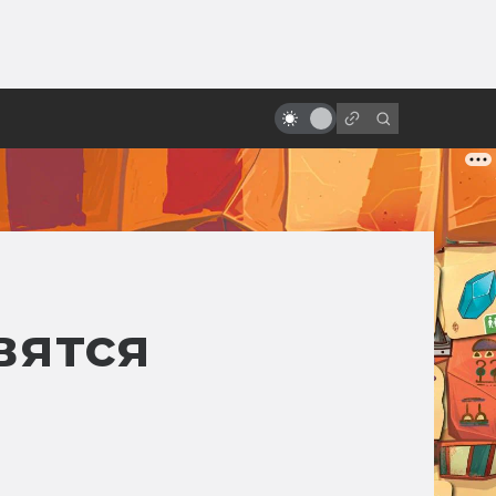
ы»:
ыло
Экранизации Булгакова:
проклятые, народные и забытые
вятся