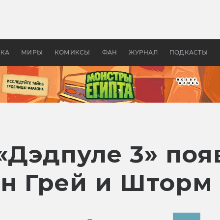
 фильмы смотреть в
Как создавались «Страшил
те 2026? В мире —
фильм, без которого не б
липсис, в России —
бы «Властелина колец»
ие комедии
УКА
МИРЫ
КОМИКСЫ
ФАН
ЖУРНАЛ
ПОДКАСТЫ
«Дэдпуле 3» поя
н Грей и Шторм