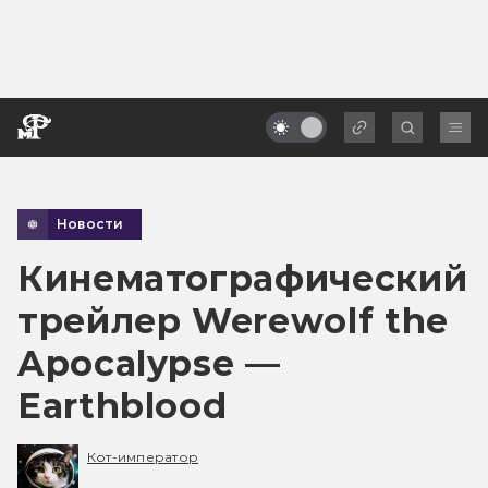
Новости
Кинематографический
трейлер Werewolf the
Apocalypse —
Earthblood
Кот-император