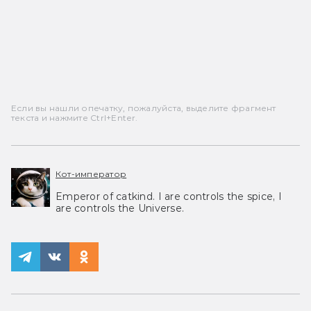
Если вы нашли опечатку, пожалуйста, выделите фрагмент
текста и нажмите Ctrl+Enter.
Кот-император
Emperor of catkind. I are controls the spice, I
are controls the Universe.