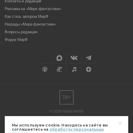
Контакты и редакция
Реклама на «Мире фантастики»
Как стать автором МирФ
Награды «Мира фантастики»
Вопросы редакции
Форум МирФ
18+
© 2026 Hobby World
Любое использование материалов допускается только с согласия
редакции.
Мы используем cookie. Находясь на сайте вы
соглашаетесь на
обработку персональных
Мнение авторов может не совпадать с мнением редакции.