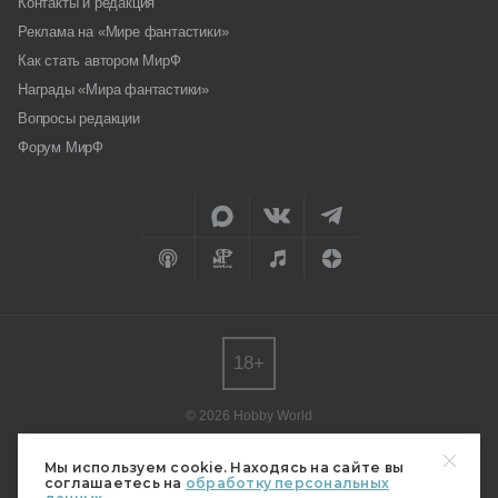
Контакты и редакция
Реклама на «Мире фантастики»
Как стать автором МирФ
Награды «Мира фантастики»
Вопросы редакции
Форум МирФ
18+
© 2026 Hobby World
Любое использование материалов допускается только с согласия
редакции.
Мы используем cookie. Находясь на сайте вы
соглашаетесь на
обработку персональных
Мнение авторов может не совпадать с мнением редакции.