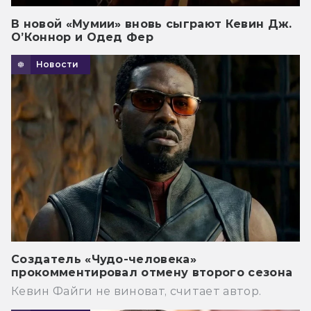
В новой «Мумии» вновь сыграют Кевин Дж.
О’Коннор и Одед Фер
Новости
Создатель «Чудо-человека»
прокомментировал отмену второго сезона
Кевин Файги не виноват, считает автор.