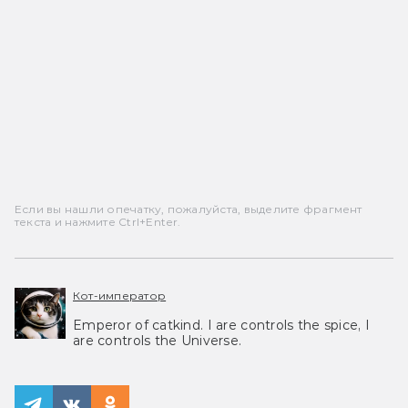
Если вы нашли опечатку, пожалуйста, выделите фрагмент
текста и нажмите Ctrl+Enter.
Кот-император
Emperor of catkind. I are controls the spice, I
are controls the Universe.