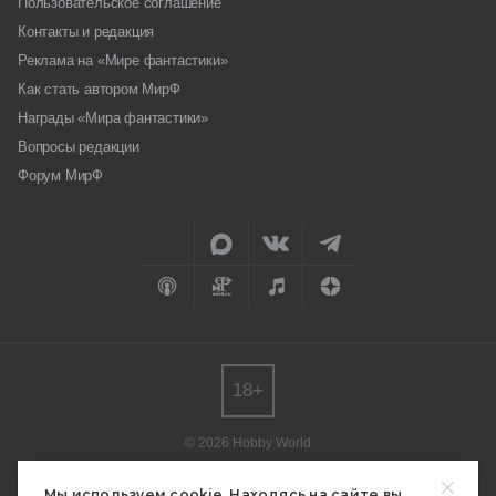
Пользовательское соглашение
Контакты и редакция
Реклама на «Мире фантастики»
Как стать автором МирФ
Награды «Мира фантастики»
Вопросы редакции
Форум МирФ
18+
© 2026 Hobby World
Любое использование материалов допускается только с согласия
редакции.
Мы используем cookie. Находясь на сайте вы