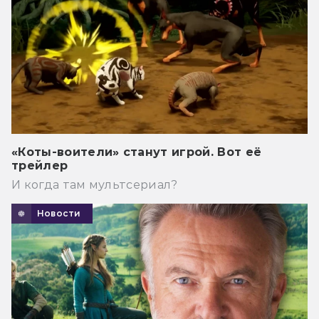
«Коты-воители» станут игрой. Вот её
трейлер
И когда там мультсериал?
Новости