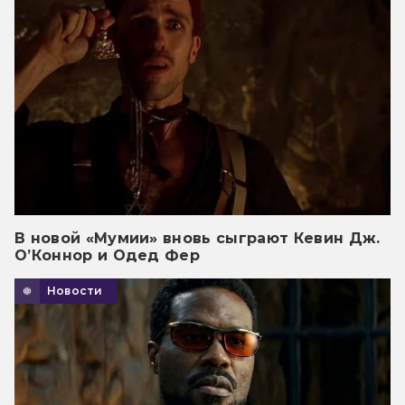
В новой «Мумии» вновь сыграют Кевин Дж.
О’Коннор и Одед Фер
Новости